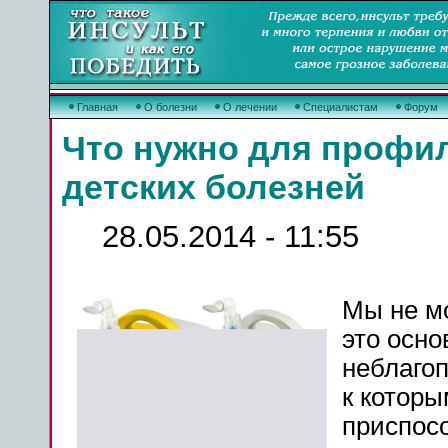
Главная
О болезни
О лечении
Специалистам
Форум
Что нужно для профи
детских болезней
28.05.2014 - 11:55
Мы не мо
это осно
неблаго
к которы
приспосо