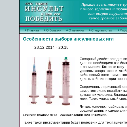
Главная
О болезни
О лечении
Специалистам
Фор
Особенности выбора инсулиновых игл
28.12.2014 - 20:18
Сахарный диабет сегодня вст
диагноз необходимо все бол
ограничения. Которые могут
уровень сахара в крови, чт
заболевший может самостоят
делать себе инъекции препа
Современные приспособления
самостоятельно позаботиться
домашних условиях. Благода
кожи. Также уникальный спо
Лучше, конечно, подбирать и
средней длины и самые длинн
степени подвергнута травматизации при инъекции.
Также такой инструментарий будет полезен и для тех пациенто