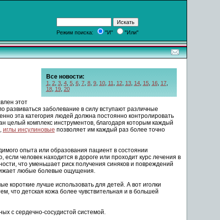
Режим поиска:
"И"
"Или"
Все новости:
1
,
2
,
3
,
4
,
5
,
6
,
7
,
8
,
9
,
10
,
11
,
12
,
13
,
14
,
15
,
16
,
17
,
18
,
19
,
20
авлен этот
ло развиваться заболевание в силу вступают различные
менно эта категория людей должна постоянно контролировать
тан целый комплекс инструментов, благодаря которым каждый
,
иглы инсулиновые
позволяет им каждый раз более точно
димого опыта или образования пациент в состоянии
 если человек находится в дороге или проходит курс лечения в
ности, что уменьшает риск получения синяков и повреждений
снижает любые болевые ощущения.
ые короткие лучше использовать для детей. А вот иголки
ем, что детская кожа более чувствительная и в большей
ных с сердечно-сосудистой системой.