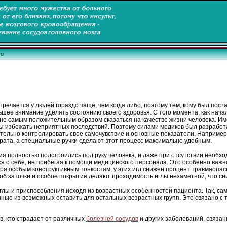
ум
речается у людей гораздо чаще, чем когда либо, поэтому тем, кому был пост
ьшее внимание уделять состоянию своего здоровья. С того момента, как нача
 не самым положительным образом сказаться на качестве жизни человека. И
обы избежать неприятных последствий. Поэтому силами медиков был разрабо
ельно контролировать свое самочувствие и основные показатели. Например
рата, а специальные ручки сделают этот процесс максимально удобным.
 полностью подстроились под руку человека, и даже при отсутствии необхо
 о себе, не прибегая к помощи медицинского персонала. Это особенно важно,
ря особым конструктивным тонкостям, у этих игл снижен процент травмаопас
соб заточки и особое покрытие делают проходимость иглы незаметной, что 
глы и приспособления исходя из возрастных особенностей пациента. Так, сам
ые из возможных оставить для остальных возрастных групп. Это связано с т
в, кто страдает от различных
болезней сосудов
и других заболеваний, связан