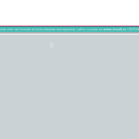
ном или частичном использовании материалов сайта ссылка на
www.insult.ru
ОБЯЗА