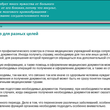
ум
 для разных целей
 профилактического осмотра в стенах медицинских учреждений всегда сопря
кументов. Иногда получить справку, необходимую для тех или иных целей, н
мой, для разрешения которой приходится обращаться яза дополнительной с
мую информацию, а также помощь в оформлении медицинских документов мож
еобходимых операций по получению и оформлению документов, а также их с
одимы, так как все, что связано так или иначе со здоровьем человека нужда
ления и получения документов, который может быть не сразу понятен пацие
ничными медицинскими турами.
ремя подготовки необходимых документов. Например, при необходимости можн
ех случаях, когда ожидание получения необходимых документов может сказать
рения.
нного периода. Дело в том, что перенесение различных заболеваний, особен
новлению функций организма необходимо подходить особенно внимательно.