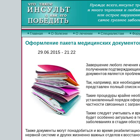
Главная
О болезни
О лечении
Специалистам
Фор
Оформление пакета медицинских документов
29.06.2015 - 21:22
Завершение любого лечения и
получением подтверждающих до
документов является пробле
Так, например, все необходи
представлен полный список н
Такие процедуры крайне необх
установленный порядок оформ
частности связанных с загра
Также следует учитывать и в
будет особенно актуально в т
заболеваниях в стадии обост
Также документы могут понадобиться и во время реабилитацио
нервной системе и других жизненно важных отделов к восста