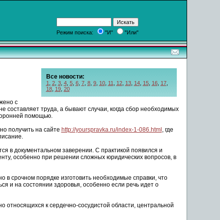
Режим поиска:
"И"
"Или"
Все новости:
1
,
2
,
3
,
4
,
5
,
6
,
7
,
8
,
9
,
10
,
11
,
12
,
13
,
14
,
15
,
16
,
17
,
18
,
19
,
20
жено с
е составляет труда, а бывают случаи, когда сбор необходимых
торонней помощью.
но получить на сайте
http://yourspravka.ru/index-1-086.html
, где
писание.
ется в документальном заверении. С практикой появился и
нту, особенно при решении сложных юридических вопросов, в
о в срочном порядке изготовить необходимые справки, что
ся и на состоянии здоровья, особенно если речь идет о
но относящихся к сердечно-сосудистой области, центральной