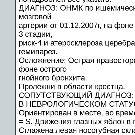
ДИАГНОЗ:
ОНМК
по
ишемичес
мозговой
артерии от 01.12.2007г, на
фоне
3 стадии,
риск-4 и атеросклероза церебр
гемипарез
.
Осложнение: Острая правостор
фоне
острого
гнойного бронхита.
Пролежни в
области
крестца.
СОПУТСТВУЮЩИЙ ДИАГНОЗ: ИБ
В НЕВРОЛОГИЧЕСКОМ СТАТУСЕ 
Ориентирован в месте, во врем
= S. Движения глазных яблок в 
Сглажена левая носогубная скла