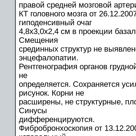
правой
средней
мозговой
артер
КТ головного мозга от 26.12.20
гиподенсивный
очаг
4,8x3,0x2,4 см в проекции
база
Смещения
срединных структур не выявле
энцефалопатии.
Рентгенография органов грудной
не
определяется. Сохраняется ус
рисунок
. Корни не
расширены, не структурные, п
Синусы
дифференцируются.
Фибробронхоскопия от 13.12.2