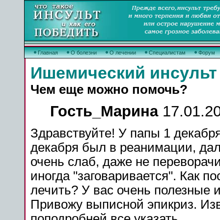
Главная
О болезни
О лечении
Специалистам
Форум
Ишемический инсульт
Чем еще можно помочь?
Гость_Марина
17.01.20
Здравствуйте! У папы 1 декабр
декабря был в реанимации, дал
очень слаб, даже не переворачи
иногда "заговаривается". Как п
лечить
? У вас очень полезные 
Привожу выписной
эпикриз
. Из
поподробней все указать.