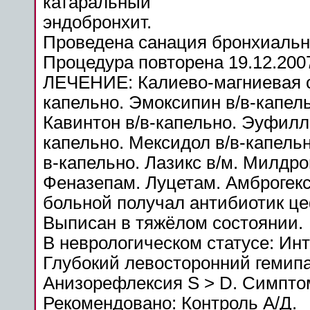
катаральный
эндобронхит.
Проведена санация бронхиальн
Процедура повторена 19.12.2007
ЛЕЧЕНИЕ: Калиево-магниевая см
капельно. Эмоксипин в/в-капель
Кавинтон в/в-капельно. Эуфилли
капельно. Мексидол в/в-капельн
в-капельно. Лазикс в/м. Милдро
Феназепам. Луцетам. Амброгекс
больной
получал антибиотик цеф
Выписан в тяжёлом состоянии.
В неврологическом статусе: Ин
Глубокий
левосторонний
гемип
Анизорефлексия S > D. Симпто
Рекомендовано: Контроль А/Д.