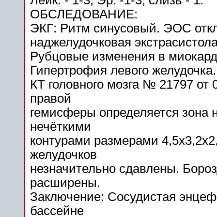
Лейк. - 1-3, Эр. -1-3, слизь - 1.
ОБСЛЕДОВАНИЕ:
ЭКГ: Ритм синусовый. ЭОС отк
наджелудочковая экстрасистола
Рубцовые
изменения
в миокар
Гипертрофия левого желудочка.
КТ головного мозга № 21797 от 
правой
гемисферы определяется зона 
нечёткими
контурами размерами 4,5x3,2x2
желудочков
незначительно сдавлены. Боро
расширены.
Заключение: Сосудистая
энцеф
бассейне