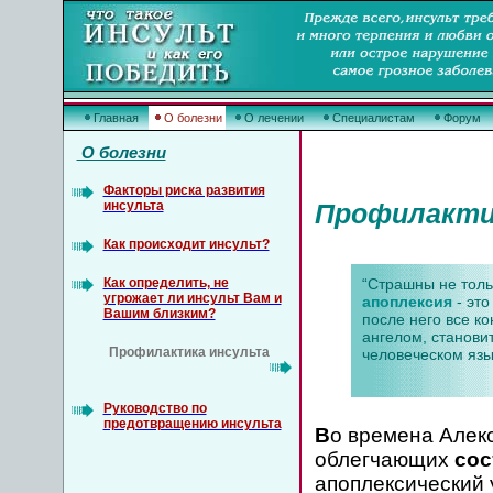
Главная
О болезни
О лечении
Специалистам
Форум
О болезни
Факторы риска развития
инсульта
Профилакти
Как происходит инсульт?
Как определить, не
“Страшны не толь
угрожает ли инсульт Вам и
апоплексия
- это
Вашим близким?
после него все ко
ангелом, станови
Профилактика инсульта
человеческом язы
Руководство по
предотвращению инсульта
В
о времена Алек
облегчающих
сос
апоплексический 