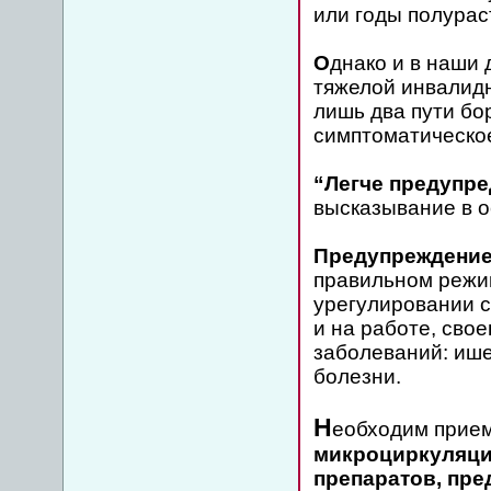
или годы полурас
О
днако и в наши 
тяжелой инвалидн
лишь два пути бо
симптоматическое
“Легче предупре
высказывание в о
Предупреждение
правильном режим
урегулировании с
и на работе, сво
заболеваний: ише
болезни.
Н
еобходим прие
микроциркуляци
препаратов, пре