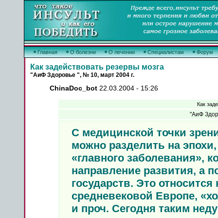
Главная
О болезни
О лечении
Специалистам
Форум
Как задействовать резервы мозга
"АиФ Здоровье ", № 10, март 2004 г.
ChinaDoc_bot
22.03.2004 - 15:26
Как зад
"АиФ Здоро
С медицинской точки зрен
можно разделить на эпохи,
«главного заболевания», к
направление развития, а 
государств. Это относится
средневековой Европе, «х
и проч. Сегодня таким неду