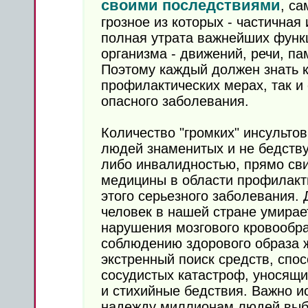
своими последствиями
, са
грозное из которых - частичная
полная утрата важнейших функ
организма - движений, речи, па
Поэтому каждый должен знать к
профилактических мерах, так и
опасного заболевания.
Количество "громких" инсульто
людей знаменитых и не бедств
либо инвалидностью, прямо св
медицины в области профилакти
этого серьезного заболевания. 
человек в нашей стране умирае
нарушения мозгового кровообр
соблюдению здорового образа ж
экстренный поиск средств, спо
сосудистых катастроф, уносящи
и стихийные бедствия. Важно 
надежду миллионам людей выбр