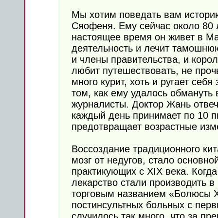
Мы хотим поведать вам историю
Сяофеня. Ему сейчас около 80 
настоящее время он живет в Ма
деятельность и лечит тамошнюю 
и члены правительства, и коро
любит путешествовать, не проч
много курит, хоть и ругает себя
том, как ему удалось обмануть 
журналисты. Доктор Жань отвеч
каждый день принимает по 10 п
предотвращает возрастные изме
Воссоздание традиционного кит
мозг от недугов, стало основно
практикующих с XIX века. Когда
лекарство стали производить 
торговым названием «Болюсы Х
постинсультных больных с перв
случилось так много, что за п