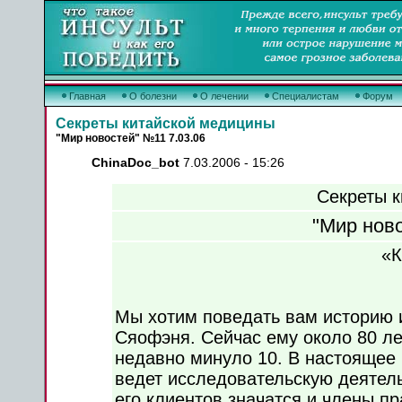
Главная
О болезни
О лечении
Специалистам
Форум
Секреты китайской медицины
"Мир новостей" №11 7.03.06
ChinaDoc_bot
7.03.2006 - 15:26
Секреты 
"Мир ново
«К
Мы хотим поведать вам историю и
Сяофэня. Сейчас ему около 80 ле
недавно минуло 10. В настоящее 
ведет исследовательскую деятель
его клиентов значатся и члены п