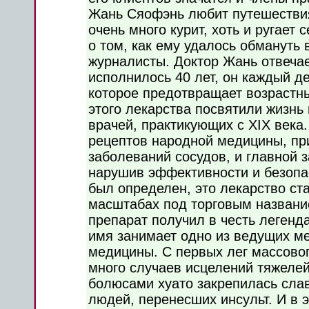
Жань Сяофэнь любит путешествия
очень много курит, хоть и ругает
о том, как ему удалось обмануть 
журналисты. Доктор Жань отвечает
исполнилось 40 лет, он каждый д
которое предотвращает возрастн
этого лекарства посвятили жизнь 
врачей, практикующих с XIX века
рецептов народной медицины, пр
заболеваний сосудов, и главной 
нарушив эффективности и безопас
был определен, это лекарство с
масштабах под торговым названи
препарат получил в честь легенда
имя занимает одно из ведущих ме
медицины. С первых лег массовог
много случаев исцелений тяжелей
болюсами хуато закрепилась сла
людей, перенесших инсульт. И в 