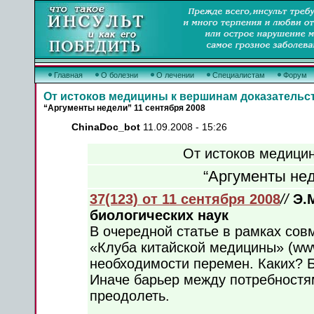
Главная
О болезни
О лечении
Специалистам
Форум
От истоков медицины к вершинам доказательс
“Аргументы недели” 11 сентября 2008
ChinaDoc_bot
11.09.2008 - 15:26
От истоков медици
“Аргументы нед
37(123) от 11 сентября 2008
//
Э.
биологических наук
В очередной статье в рамках сов
«Клуба китайской медицины» (www
необходимости перемен. Каких? 
Иначе барьер между потребностя
преодолеть.