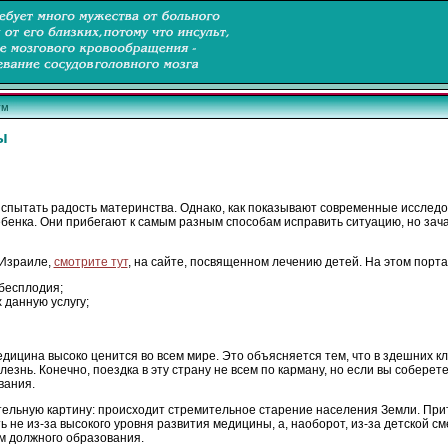
ум
ы
спытать радость материнства. Однако, как показывают современные исследо
ебенка. Они прибегают к самым разным способам исправить ситуацию, но за
 Израиле,
смотрите тут
, на сайте, посвященном лечению детей. На этом пор
 бесплодия;
 данную услугу;
медицина высоко ценится во всем мире. Это объясняется тем, что в здешних
лезнь. Конечно, поездка в эту страну не всем по карману, но если вы собере
вания.
ельную картину: происходит стремительное старение населения Земли. Прит
 не из-за высокого уровня развития медицины, а, наоборот, из-за детской см
ам должного образования.