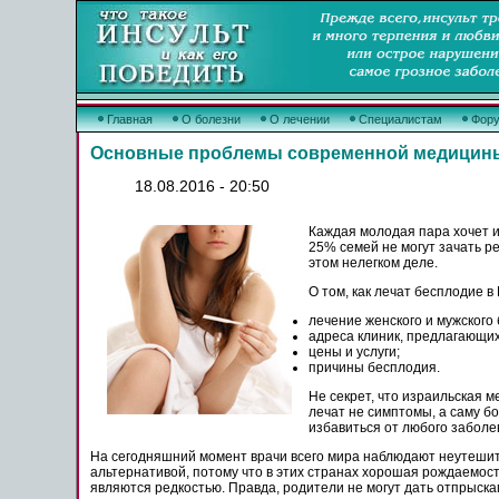
Главная
О болезни
О лечении
Специалистам
Фор
Основные проблемы современной медицин
18.08.2016 - 20:50
Каждая молодая пара хочет и
25% семей не могут зачать р
этом нелегком деле.
О том, как лечат бесплодие в
лечение женского и мужского
адреса клиник, предлагающих
цены и услуги;
причины бесплодия.
Не секрет, что израильская 
лечат не симптомы, а саму бо
избавиться от любого заболе
На сегодняшний момент врачи всего мира наблюдают неутешит
альтернативой, потому что в этих странах хорошая рождаемость
являются редкостью. Правда, родители не могут дать отпрыск