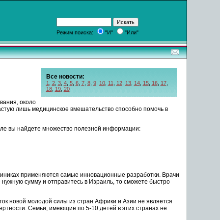
Режим поиска:
"И"
"Или"
Все новости:
1
,
2
,
3
,
4
,
5
,
6
,
7
,
8
,
9
,
10
,
11
,
12
,
13
,
14
,
15
,
16
,
17
,
18
,
19
,
20
вания, около
частую лишь медицинское вмешательство способно помочь в
тале вы найдете множество полезной информации:
 клиниках применяются самые инновационные разработки. Врачи
те нужную сумму и отправитесь в Израиль, то сможете быстро
ок новой молодой силы из стран Африки и Азии не является
ертности. Семьи, имеющие по 5-10 детей в этих странах не