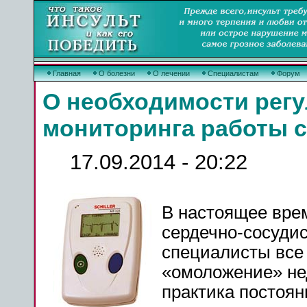
Главная
О болезни
О лечении
Специалистам
Форум
О необходимости рег
мониторинга работы 
17.09.2014 - 20:22
В настоящее вре
сердечно-сосуди
специалисты все
«омоложение» не
практика постоян