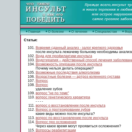
Главная
О болезни
О лечении
Специалистам
Фор
Статьи:
Вовремя сданный анализ - залог крепкого здоровья
после инсульта лежачему больному необходимы анализ
Вода для профилактики инсульта
Водотерапия – действенный способ лечения заболевани
Возможность операции после инсульта
Почему нельзя делать операцию?
Возможные последствия алкоголизма
Возрастные болезни — артроз коленного сустава
Вопрос
Вопрос
удаление зубов
вопрос "не по теме"
вопрос генетического характера
- - - -
вопрос о восстановлении после инсульта
Вопрос о протезировании зубов
какие виды можно после инсульта?
вопрос по восстановлению после инсульта
Вопрос про осложнения
Через какое время могут проявиться осложнения?
Вопросы реабилитации