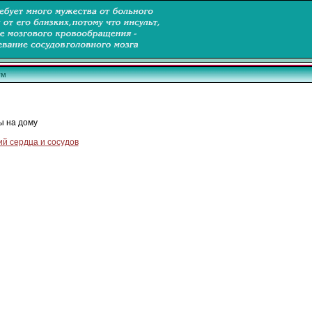
ум
ы на дому
й сердца и сосудов