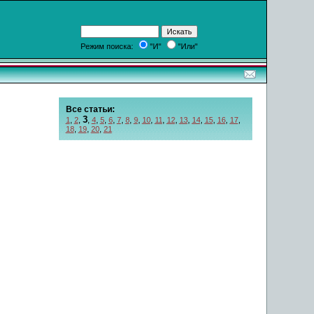
Режим поиска:
"И"
"Или"
Все статьи:
3
1
,
2
,
,
4
,
5
,
6
,
7
,
8
,
9
,
10
,
11
,
12
,
13
,
14
,
15
,
16
,
17
,
18
,
19
,
20
,
21