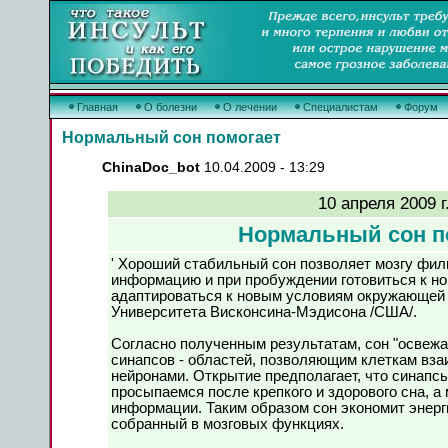
Главная
О болезни
О лечении
Специалистам
Форум
Нормальный сон помогает
ChinaDoc_bot
10.04.2009 - 13:29
10 апреля 2009 г
Нормальный сон п
'
Хороший стабильный сон позволяет мозгу фил
информацию и при пробуждении готовиться к н
адаптироваться к новым условиям окружающей 
Университета Висконсина-Мэдисона /США/.
Согласно полученным результатам, сон "освежа
синапсов - областей, позволяющим клеткам вза
нейронами. Открытие предполагает, что синапсы
просыпаемся после крепкого и здорового сна, а 
информации. Таким образом сон экономит энерг
собранный в мозговых функциях.