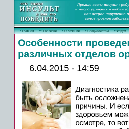
Главная
О болезни
О лечении
Специалистам
Форум
Особенности проведе
различных отделов о
6.04.2015 - 14:59
Диагностика р
быть осложнена
причины. И ес
здоровьем мож
осмотре, то во