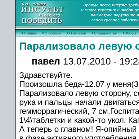
Главная
О болезни
О лечении
Специалистам
Форум
Парализовало левую 
павел
13.07.2010 - 19:2
Здравствуйте.
Произошла беда-12.07 у меня(
Парализовало левую сторону,
с
рука и пальцы начали двигаться
гемморрагический, 7 см.Госпит
1\4\таблетки и какой-то укол. К
А теперь о главном! Я-опийный
в фазе активного употребления, 