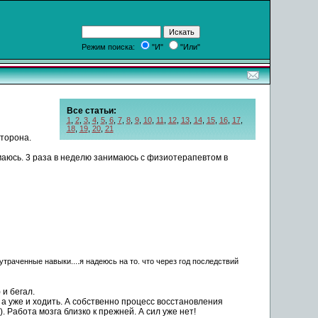
Режим поиска:
"И"
"Или"
Все статьи:
1
,
2
,
3
,
4
,
5
,
6
,
7
,
8
,
9
,
10
,
11
,
12
,
13
,
14
,
15
,
16
,
17
,
18
,
19
,
20
,
21
сторона.
маюсь. 3 раза в неделю занимаюсь с физиотерапевтом в
утраченные навыки....я надеюсь на то. что через год
последствий
 и бегал.
, а уже и
ходить
. А собственно процесс восстановления
). Работа мозга близко к прежней. А сил уже нет!