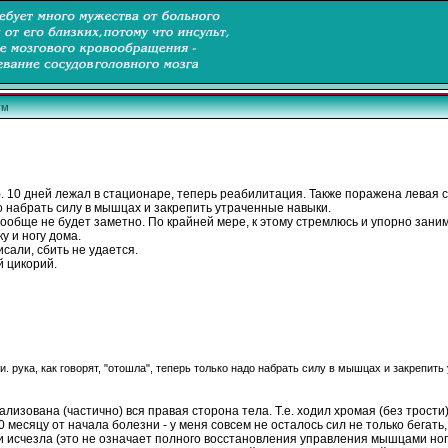
ум
). 10 дней лежал в стационаре, теперь реабилитация. Также поражена левая 
до набрать силу в
мышцах
и закрепить утраченные навыки.
ообще не будет заметно. По крайней мере, к этому стремлюсь и упорно зани
 и ногу дома.
исали, сбить не удается.
й
цикорий
.
и. рука, как говорят, "отошла", теперь только надо набрать силу в
мышцах
и закрепить 
лизована (частично) вся правая сторона тела. Т.е. ходил хромая (без трости)
0 месяцу от начала болезни - у меня совсем не осталось сил не только
бегать
 исчезла (это не означает полного восстановления управления
мышцами
ног