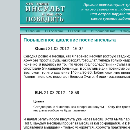
Главная
О болезни
О лечении
Специалистам
Фор
Повышенное давление после инсульта
Guest
21.03.2012 - 16:07
Сегодня ровно 4 месяца, как я перенес иесульт (острую стадию
Хожу без трости. рука, как говорят, "отошла", теперь только на
Конечно, я надеюсь на то. что через год
последствий
инсульта
в
спортзале ближайшей больницы. в остальные дни тренирую руку
Беспокоит то, что давление 140 на 80-90. Таблетками, чио проп
Говорят, неплохо помогают болюсы Хуато. И еще -
растворимы
Е.И.
21.03.2012 - 18:59
Цитата
Сегодня ровно 4 месяца, как я перенес иесульт ...Хожу без трост
инсульта
вообще не будет заметно.
Я начал
бегать
после
инсульта
уже через месяц. Хотя была пара
Но! С каждым месяцем пробег за месяц (в км) сокращался. И к 1
управления
мышцами
- только ускоряется.
Хромота
практически