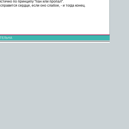
оистично по принципу "пан или пропал".
справится сердце, если оно слабое, - и тогда конец.
ТЕЛЬНА