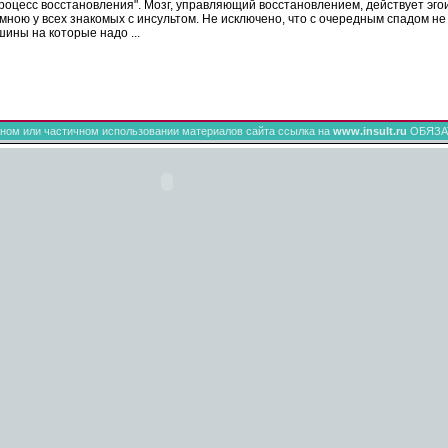
процесс восстановления". Мозг, управляющий
восстановлением
, действует эг
мною у всех знакомых с
инсультом
. Не исключено, что с очередным спадом не 
шины на которые надо ...
ном или частичном использовании материалов сайта ссылка на
www.insult.ru
ОБЯЗА