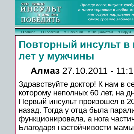
Главная
О болезни
О лечении
Специалистам
Форум
Повторный инсульт в
лет у мужчины
Алмаз
27.10.2011 - 11:
Здравствуйте доктор! К нам в 
которому неполных 60
лет,
на д
Первый
инсульт
произошел
в 20
назад
.
Тогда
у
отца
была
парал
функционировала, а
нога
части
Благодаря настойчивости мамы,