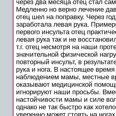
через
два месяца
отец
стал
сам
Медленно но верно
лечение
дав
отец
шел на
поправку
.
Через
год
заработала
левая
рука
. Приме
первого
инсульта
отец
практиче
левая
рука
так и не
восстанови
т.г.
отец
несмотря на наши прот
значительной физической нагр
повторный
инсульт,
в результат
рука
и
нога
. В настоящее
время
наблюдением мамы, местные
в
оказывают медицинской помощ
игнорируют наши просьбы. Вмес
настойчивости мамы и силе во
однако не так
быстро
как хотело
уверенно
может
стоять на
ногах