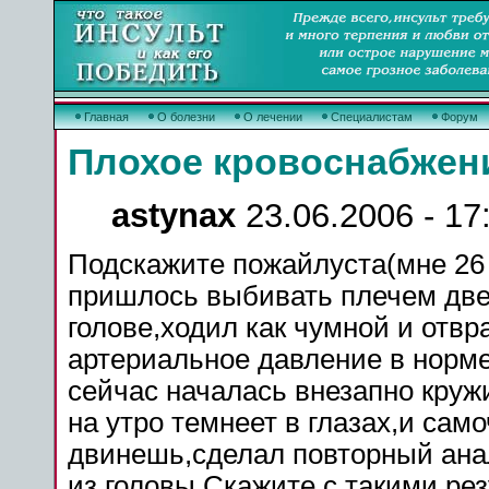
Главная
О болезни
О лечении
Специалистам
Форум
Плохое кровоснабжен
astynax
23.06.2006 - 17
Подскажите пожайлуста(мне 26 л
пришлось выбивать плечем двер
голове,ходил как чумной и отв
артериальное давление в норме
сейчас началась внезапно круж
на утро темнеет в глазах,и само
двинешь,сделал повторный
ана
из
головы
.Скажите с такими ре