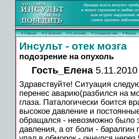
Главная
О болезни
О лечении
Специалистам
Форум
Инсульт - отек мозга
подозрение на опухоль
Гость_Елена
5.11.2010 
Здравствуйте! Ситуация следую
перенес аварию(разбился на мо
глаза
. Паталогически боится вр
высокое давление и постоянные
обращался - невозможно было 
давления, а от боли - баралгин
упал в обморок - очнулся через 