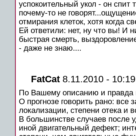
успокоительный укол - он спит т
почему-то не говорят...ощущен
отмирания клеток, хотя
когда
св
Ей ответили: нет, ну что вы! И н
быстрая смерть,
выздоровлени
- даже не знаю....
FatCat
8.11.2010 - 10:19
По Вашему описанию и правда
О прогнозе говорить рано: все
локализации, степени
отека
и в
В
большинстве
случаев
после
иной двигательный дефект; ин