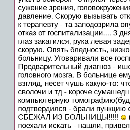
сужение зрения, головокружения
давление. Скорую вызывать отк
к терапевту - та заподозрила
оп
отказ от госпитализации.... 3 д
глаз
закатился
, рука левая зад
скорую. Опять бледность, низко
больницу
. Уговаривали все гос
Предварительный диагноз - и
головного
мозга
. В
больнице
ему
взгляд, несет чушь какую-то: что
сволочи и тд - короче сумашед
компьютерную томографию(бу
подтвердился - брали
пункцию
СБЕЖАЛ ИЗ БОЛЬНИЦЫ!!!!!
поехали искать - нашли, привел