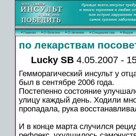
Главная
О болезни
О лечении
Специалистам
Форум
по лекарствам посове
Lucky SB
4.05.2007 - 1
Гемморагический
инсульт
у отц
был в сентябре 2006 года.
Постепенно состояние улучшало
улицу каждый день. Ходили мно
пропадала, рука восстанавлива
И в конце марта случился рец
рефлекс, ухудшилось самочуств