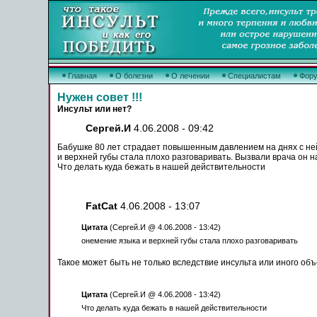
Главная
О болезни
О лечении
Специалистам
Фор
Нужен совет !!!
Инсульт или нет?
Сергей.И
4.06.2008 - 09:42
Бабушке 80 лет страдает повышенным давлением на днях с ней 
и верхней
губы
стала плохо разговаривать. Вызвали врача он 
Что делать куда бежать в нашей действительности
FatCat
4.06.2008 - 13:07
Цитата
(Сергей.И @ 4.06.2008 - 13:42)
онемение
языка
и верхней
губы
стала плохо разговаривать
Такое
может
быть
не только вследствие
инсульта
или иного объ
Цитата
(Сергей.И @ 4.06.2008 - 13:42)
Что делать куда бежать в нашей действительности