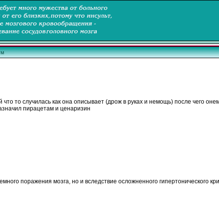
ум
что то случилась как она описывает (дрож в руках и немощь) после чего
оне
назначил пирацетам и ценаризин
емного поражения мозга, но и вследствие осложненного гипертонического кри