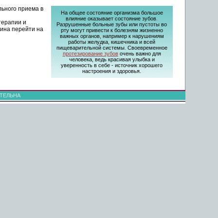
льного приема в
На общее состояние организма большое
влияние оказывает состояние зубов.
терапии и
Разрушенные больные зубы или пустоты во
зина перейти на
рту могут привести к болезням жизненно
важных органов, например к нарушениям
работы желудка, кишечника и всей
пищеварительной системы. Своевременное
протезирование зубов
очень важно для
человека, ведь красивая улыбка и
уверенность в себе - источник хорошего
настроения и здоровья.
ТЕЛЬНА