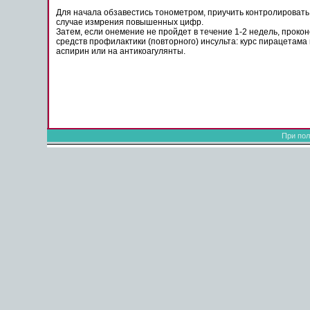
Для начала обзавестись тонометром, приучить контролировать 
случае измрения повышенных цифр.
Затем, если
онемение
не пройдет в течение 1-2 недель, проко
средств профилактики (повторного)
инсульта
: курс пирацетам
аспирин или на антикоагулянты.
При пол