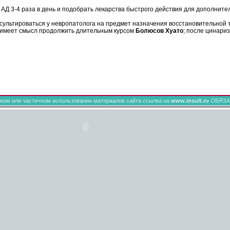
АД 3-4 раза в день и подобрать лекарства быстрого действия для дополните
нсультироваться у невропатолога на предмет назначения восстановительной 
а имеет смысл продолжить длительным курсом
Болюсов Хуато
; после цинари
ном или частичном использовании материалов сайта ссылка на
www.insult.ru
ОБЯЗА