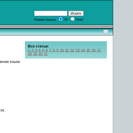
Режим поиска:
"И"
"Или"
Все статьи:
1
,
2
,
3
,
4
,
5
,
6
,
7
,
8
,
9
,
10
,
11
,
12
,
13
,
14
,
15
,
16
,
17
,
18
,
19
,
20
,
21
мение
языка
за.