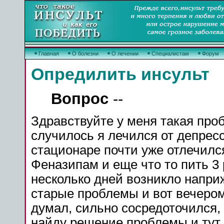
Главная
О болезни
О лечении
Специалистам
Форум
Опредилить инсульт
Вопрос
--
Здравствуйте у меня такая проб
случилось я лечился от депрес
стационаре почти уже отлечилс
Феназипам и еще что то пить 3 
несколько дней возникло напри
старые проблемы и вот вечером
думал, сильно сосредоточился,
найду решение проблемы и тут