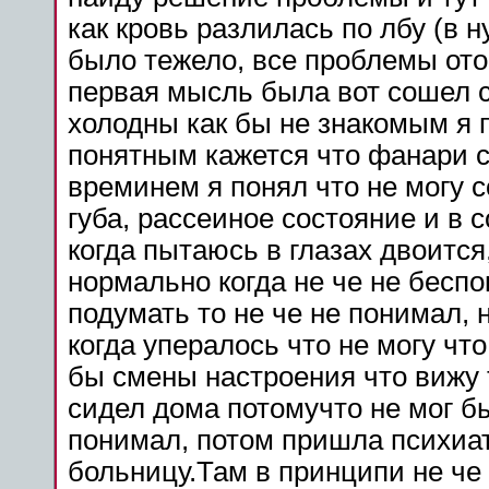
как кровь разлилась по лбу (в 
было тежело, все проблемы ото
первая мысль была вот сошел с 
холодны как бы не знакомым я 
понятным кажется что фанари с
времинем я понял что не могу с
губа, рассеиное состояние и в с
когда пытаюсь в глазах двоится
нормально когда не че не беспо
подумать то не че не понимал, 
когда упералось что не могу что
бы смены настроения что вижу 
сидел дома потомучто не мог б
понимал, потом пришла психиат
больницу.Там в принципи не че