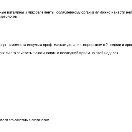
ажные витамины и микроэлементы, ослабленному организму
можно
нанести неп
диетологом.
яца - с момента
инсульта
проф.
массаж
делали с перерывом в 2 недели и про
овали его сочетать с
акатинолом
, а
последний
прием
на этой неделе).
вали его сочетать с
акатинолом