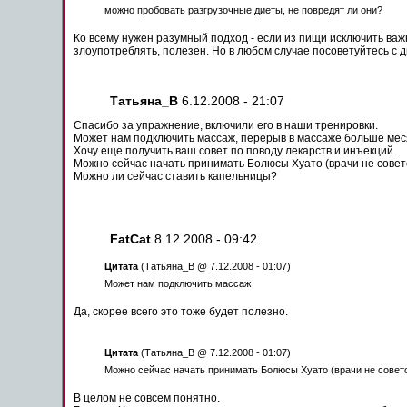
можно пробовать разгрузочные диеты, не повредят ли они?
Ко всему нужен разумный подход - если из пищи исключить в
злоупотреблять, полезен. Но в любом случае посоветуйтесь с 
Татьяна_В
6.12.2008 - 21:07
Спасибо за упражнение, включили его в наши тренировки.
Может нам подключить
массаж
, перерыв в
массаже
больше
мес
Хочу еще получить ваш совет по поводу лекарств и инъекций.
Можно сейчас начать
принимать
Болюсы Хуато (врачи не совет
Можно ли сейчас
ставить
капельницы
?
FatCat
8.12.2008 - 09:42
Цитата
(Татьяна_В @ 7.12.2008 - 01:07)
Может нам подключить
массаж
Да, скорее всего это тоже будет полезно.
Цитата
(Татьяна_В @ 7.12.2008 - 01:07)
Можно сейчас начать
принимать
Болюсы Хуато (врачи не совето
В целом не совсем понятно.