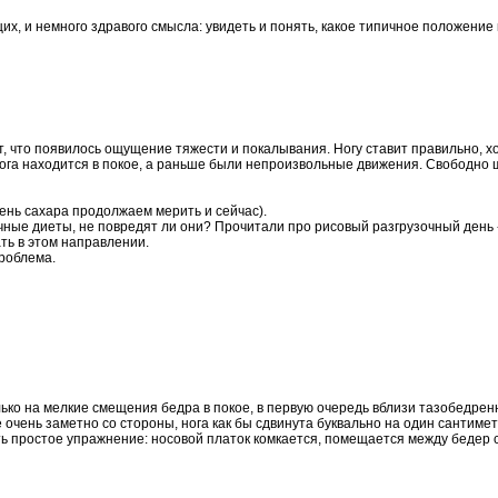
х, и немного здравого смысла: увидеть и понять, какое типичное положение
, что появилось ощущение тяжести и покалывания. Ногу ставит правильно, хо
нога находится в покое, а раньше были непроизвольные движения. Свободно ш
вень сахара продолжаем мерить и сейчас).
ные диеты, не повредят ли они? Прочитали про рисовый разгрузочный день - 
ть в этом направлении.
проблема.
лько на мелкие смещения бедра в покое, в первую очередь вблизи тазобедренн
е очень заметно со стороны,
нога
как бы сдвинута буквально на один сантимет
ь простое упражнение: носовой платок комкается, помещается между бедер с