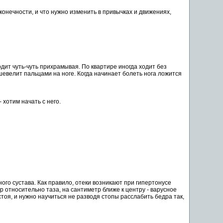
конечности
, и что нужно изменить в привычках и движениях,
дит чуть-чуть прихрамывая. По квартире иногда ходит без
евелит пальцами на ноге. Когда начинает болеть нога ложится
хотим начать с него.
ого сустава. Как правило,
отеки
возникают при гипертонусе
р относительно таза, на сантиметр ближе к центру - варусное
тоя, и нужно
научиться
не разводя
стопы
расслабить бедра так,