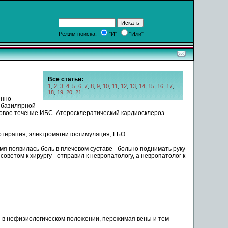
Режим поиска:
"И"
"Или"
Все статьи:
1
,
2
,
3
,
4
,
5
,
6
,
7
,
8
,
9
,
10
,
11
,
12
,
13
,
14
,
15
,
16
,
17
,
18
,
19
,
20
,
21
енно
-базилярной
изовое течение ИБС. Атеросклератический кардиосклероз.
тотерапия, электромагнитостимуляция, ГБО.
мя появилась
боль
в плечевом суставе -
больно
поднимать
руку
советом к хирургу - отправил к невропатологу, а невропатолог к
я в нефизиологическом положении, пережимая вены и тем