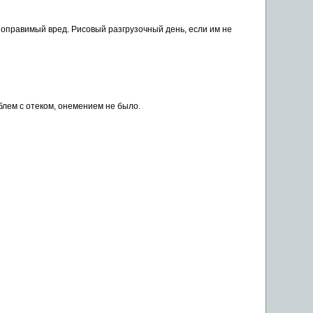
оправимый вред. Рисовый разгрузочный день, если им не
блем с
отеком
, онемением не было.