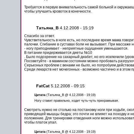
Требуется в первую внимательность самой
больной
и окружающи
чтобы улучшить кровоток в
конечности
.
Татьяна_В
4.12.2008 - 15:19
Спасибо за ответ.
Чувствительность в ноге есть, но
последнее
время мама говорит
палочки. Сгибание в суставах боли не вызывает. При массаже 
- ногу приподнимает - неприятные ощущения уменьшаются.
В питании придерживается диеты №10
. Было подозрение на сахарный диабет, но его исключили (уро
Посоветуйте - в мамином состоянии можно пробовать разгрузоч
Серьезных проблем с венами не было, но попробуем действова
Среди лекарств нет мочегонных - возможно частично и в этом 
FatCat
5.12.2008 - 09:15
Цитата
(Татьяна_В @ 4.12.2008 - 19:19)
Ногу ставит
правильно
, ходит чуть-чуть прихрамывая.
Смотреть нужно не столько на постановку
ноги
при ходьбе, ско
приводящей мышцы бедра; это почти не
влияет
на походку и н
положение. Для тренировки отведения
ноги
можно
использоват
чтобы платок упал.
Цитата
(Татьяна_В @ 4.12.2008 - 19:19)