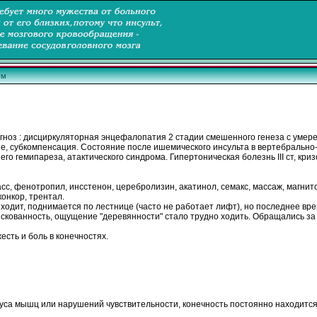
ум
иагноз : дисциркуляторная энцефалопатия 2 стадии смешенного генеза с умер
е, субкомпенсация. Состояние
после
ишемического
инсульта
в вертебрально
го гемипареза, атактического синдрома. Гипертоническая болезнь III ст, кр
сс, фенотропил, инсстенон, церебролизин,
акатинол
,
семакс
,
массаж
, магни
конкор, трентал.
, ходит, поднимается по лестнице (часто не
работает
лифт), но
последнее
вре
,
скованность
, ощущение "деревянности" стало
трудно
ходить
. Обращались за 
жесть
и
боль
в конечностях.
нуса мышц или нарушений чувствительности, конечность постоянно находитс