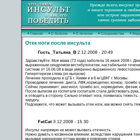
Главная
О болезни
О лечении
Специалистам
Фор
Отек ноги после инсульта
Гость_Татьяна_В
2.12.2008 - 20:49
Здравствуйте. Моя мама (73 года) заболела 16 июня 2008 г. Д
выраженным синдромом вестибулопатии, настабильное течени
системе
от 16.06.08 в виде умеренно выраженного левосторонне
Гиперптеризм слева.(из выписки)
Лечение
проходила в ЦГБ г. Химки и в 6-м ЦВКГ г. Москвы.
Проводимое
лечение
: диета, ЛФК,нормодепин, конкор,
тромбо
а
Сейчас принимает:
акатинол
,
тромбо
асс,
нормодипин
, фезам, 
После выписки из госпиталя госпиталя
стала
действовать
рука
и отводить в
сторону
.
Сильно
отекает
нога
, появилась
тяжесть
хирургу.
Подскажите, что
может
вызывать
отек
ноги
, как
можно
снять
тя
FatCat
3.12.2008 - 15:30
Инсульт
напрямую не
может
вызвать
отечность
.
Нужно думать о косвенном влиянии: вследствие нарушения то
вызывая нарушение оттока крови и повление
отеков
.