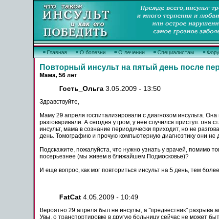
Главная
О болезни
О лечении
Специалистам
Фор
Повторный инсульт на пятый день после пер
Мама, 56 лет
Гость_Ольга
3.05.2009 - 13:50
Здравствуйте,
Маму 29 апреля госпитализировали с диагнозом
инсульта
. Она
разговаривали. А сегодня утром, у нее случился приступ: она ст
инсульт
, мама в сознание периодически приходит, но не разгов
день
. Томографию и прочую компьютерную диагнозтику они не 
Подскажите, пожалуйста, что нужно узнать у врачей, помимо то
посерьезнее (мы живем в ближайшем Подмосковье)?
И еще вопрос, как мог повториться
инсульт
на 5
день
, тем боле
FatCat
4.05.2009 - 10:49
Вероятно 29 апреля был не
инсульт
, а "предвестник" разрыва 
Увы, о транспортировке в другую больницу сейчас не
может
быть