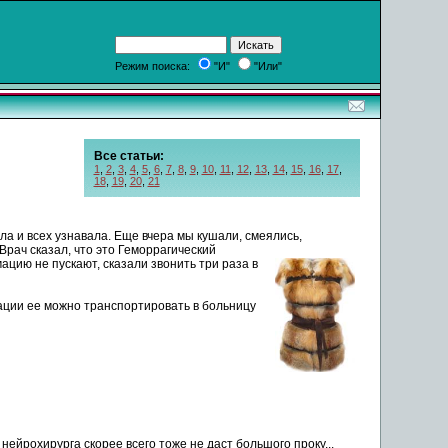
Режим поиска:
"И"
"Или"
Все статьи:
1
,
2
,
3
,
4
,
5
,
6
,
7
,
8
,
9
,
10
,
11
,
12
,
13
,
14
,
15
,
16
,
17
,
18
,
19
,
20
,
21
ала и всех узнавала. Еще вчера мы кушали, смеялись,
Врач сказал, что это
Геморрагический
ацию не пускают, сказали звонить три раза в
ции ее можно транспортировать в больницу
нейрохирурга скорее всего тоже не даст большого проку...