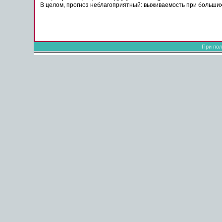
В целом,
прогноз
неблагоприятный:
выживаемость
при больши
При пол