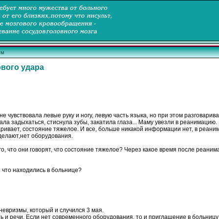
ум
вого удара
 не чувствовала левые руку и ногу, левую часть языка, но при этом разговарив
ала задыхаться, стиснула зубы, закатила глаза...
Маму увезли в реанимацию. 
аривает, состояние тяжелое. И все, больше никакой информации нет, в реаним
делают,нет оборудования.
го, что они говорят, что состояние тяжелое?
Через
какое
время
после
реанима
е что находились в больнице?
аневризмы, который и случился 3 мая.
 и речи. Если нет современного оборудования, то и приглашение в больницу 