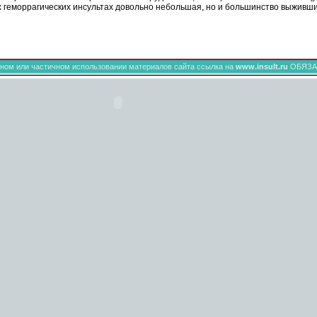
х
геморрагических
инсультах
довольно небольшая, но и большинство выживши
ном или частичном использовании материалов сайта ссылка на
www.insult.ru
ОБЯЗА