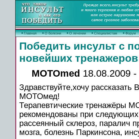
Главная
О болезни
О лечении
Специалистам
Форум
Победить инсульт с 
новейших тренажеров
MOTOmed
18.08.2009 -
Здравствуйте,хочу рассказать 
МОТОмед!
Терапевтические тренажёры 
рекомендованы при следующих 
рассеянный
склероз
,
паралич
пр
мозга, болезнь Паркинсона,
инс