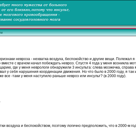
ум
признаки
невроза
-
нехватка
воздуха
, беспокойство и другие вещи. Полежал я 
о вместе с врачом начал побеждать
невроз
.
Спустя
4
года
у меня возникла мо
царию, где у меня неврологи обнаружили 3
инсульта
: слева
мозжечка
, справа
стовал у себя нарушения координации движения. Но что было в 2000 году, я так 
о же все -таки у меня наступило раньше
невроз
или
инсульт
? (в 2000 году).
.
атки
воздуха
и беспокойством, поэтому логично предположить, что в 2000-м г