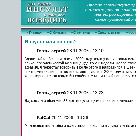
Главная
О болезни
О лечении
Специалистам
Фор
Инсульт или невроз?
Гость_сергей
28.11.2006 - 13:10
Здраствуйте! Все началось в 2000 году, когда у меня появились
психоневрологической
больнице
, где-то 2-3
недели
.
После
этог
афазия, я перестал
говорить
.
После
этого я направился в Швей
эритремия
(истинная
полицетамия
). Где-то в 2002 году я чув
характерно, т.е. он вроде бы слабеет. У меня такой вопрос: чт
Гость_сергей
28.11.2006 - 13:23
Да, совсем забыл мне 38 лет,
инсульты
у меня все
ишемические
FatCat
28.11.2006 - 13:36
Маловероятно, чтобы
инсульт
проявлялся лишь чувством нехв