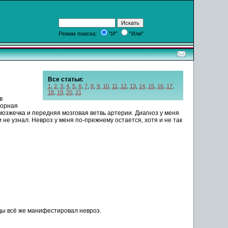
Режим поиска:
"И"
"Или"
Все статьи:
1
,
2
,
3
,
4
,
5
,
6
,
7
,
8
,
9
,
10
,
11
,
12
,
13
,
14
,
15
,
16
,
17
,
18
,
19
,
20
,
21
в
торная
мозжечка
и передняя мозговая ветвь
артерии
. Диагноз у меня
и не узнал. Невроз у меня по-прежнему остается, хотя и не так
оды всё же манифестировал
невроз
.