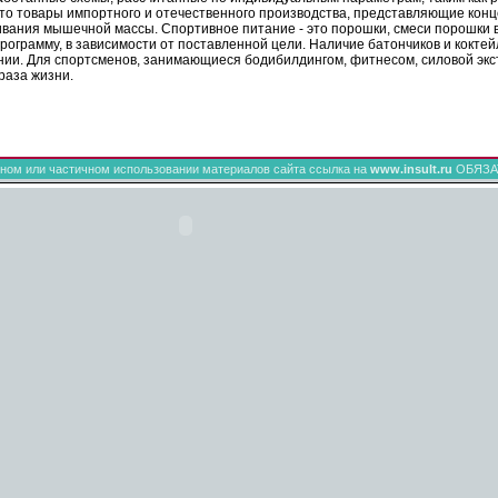
о товары импортного и отечественного производства, представляющие конц
вания мышечной массы. Спортивное питание - это порошки, смеси порошки в 
грамму, в зависимости от поставленной цели. Наличие батончиков и коктей
ии. Для спортсменов, занимающиеся бодибилдингом, фитнесом, силовой экст
раза жизни.
ном или частичном использовании материалов сайта ссылка на
www.insult.ru
ОБЯЗА