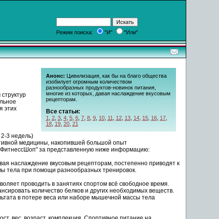
Режим поиска:
"И"
"Или"
Анонс:
Цивилизация, как бы на благо общества
изобилует огромным количеством
разнообразных продуктов-новинок питания,
многие из которых, давая наслаждение вкусовым
 структур
рецепторам.
альное
я этих
Все статьи:
1
,
2
,
3
,
4
,
5
,
6
,
7
,
8
,
9
,
10
,
11
,
12
,
13
,
14
,
15
,
16
,
17
,
18
,
19
,
20
,
21
2-3 недель)
ортивной медицины, накопившей большой опыт
н "ФитнессШоп" за представленную ниже информацию:
авая наслаждение вкусовым рецепторам, постепенно приводят к
мы тела при помощи разнообразных тренировок.
воляет проводить в занятиях спортом всё свободное время.
ансировать количество белков и других необходимых веществ.
льтата в потере веса или наборе мышечной массы тела
т, вес, возраст, комплекция. Спортивное питание на