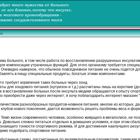
ум
зма больного, в том числе работа по восстановлению разрушенных инсультом
для компенсации утраченных функций. Для этого организму требуется специ
Очевидно наверное, что обычное повседневное питание не очень годится дл
бавлять в пищу специальные продукты, богатые этими компонентами.
о требует кормления таких больных через зонд.
ля зондового питания (нутризон и т.д.) рассчитаны лишь на короткие (до 
аще в востановлении больных после инсульта медики обращаются к опыту сп
о приобрести даже через интернет; я хочу поблагодарить интернет-магази
оличеством разнообразных продуктов-новинок питания, многие из которых, д
 клубов нового поколения, дается возможность решить проблемы веса и фор
 Темп жизни современного человека, особенно живущего в мегаполисе, не поз
 Довольно сложно питаться отдельно в домашних условиях, и при этом сбал
знающего тонкости спортивного режима. И для достижения наилучшего резу
димо подобрать спортивное питание.
ботанные схемы, рассчитанные по индивидуальным параметрам, таким как рос