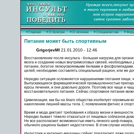
Главная
О болезни
О лечении
Специалистам
Фор
Питание может быть спортивным
GrigorjevMI
21.01.2010 - 12:46
Восстановление после инсульта - большая нагрузка для органи
мозга и созданию новых внутримозговых связей, необходимых 
питание, богатое легкоусвояемыми белками и фосфолипидами. 
целей, необходимо составлять специальный рацион, или же до
Нередко ситуация осложняется нарушениями глотания пищи, чт
Выпускающиеся фармацевтической промышленностью препараты д
курсы лечения, и они довольно дороги. Поэтому все чаще и ч
восстановительного питания. Сейчас спортивное питание можн
Цивилизация, как бы на благо общества изобилует огромным к
накоплению лишней массы тела. С появлением фитнес и спорт
Время и мода диктуют требования к образу жизни и внешности.
Нередко бывает тяжело отказаться от пищевых соблазнов дома.
Не все располагают возможностью иметь личного шеф-повара, 
обычного рациона бывает недостаточно. В этом случае необхо
Индустрия и интернет-магазины сейчас предлагают даже разра