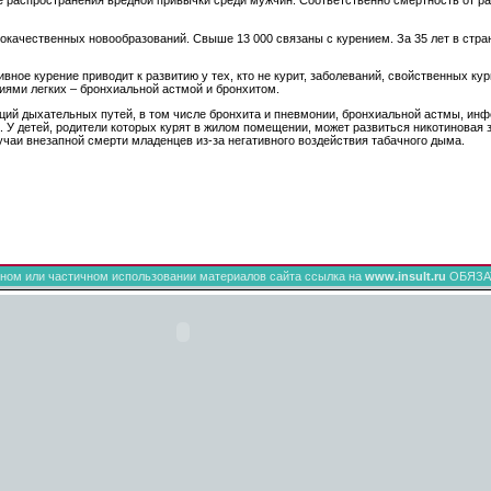
локачественных новообразований. Свыше 13 000 связаны с курением. За 35 лет в стра
вное курение приводит к развитию у тех, кто не курит, заболеваний, свойственных ку
иями легких – бронхиальной астмой и бронхитом.
кций дыхательных путей, в том числе бронхита и пневмонии, бронхиальной астмы, инфе
 У детей, родители которых курят в жилом помещении, может развиться никотиновая
чаи внезапной смерти младенцев из-за негативного воздействия табачного дыма.
ном или частичном использовании материалов сайта ссылка на
www.insult.ru
ОБЯЗА