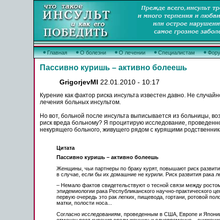
Главная
О болезни
О лечении
Специалистам
Фор
Пассивно куришь – активно болеешь
GrigorjevMI
22.01.2010 - 10:17
Курение как фактор риска инсульта известен давно. Не случай
лечения больных инсультом.
Но вот, больной после инсульта выписывается из больницы, во
риск вреда больному? Я процитирую исследование, проведенн
некурящего больного, живущего рядом с курящими родственник
Цитата
Пассивно куришь – активно болеешь
Женщины, чьи партнеры по браку курят, повышают риск развития
в случае, если бы их домашние не курили. Риск развития рака л
– Немало фактов свидетельствуют о тесной связи между ростом
эпидемиологии рака Республиканского научно-практического це
первую очередь это рак легких, пищевода, гортани, ротовой пол
матки, полости носа...
Согласно исследованиям, проведенным в США, Европе и Японии,
отмечен рост курения среди женщин и одновременно – снижени