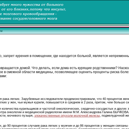
ум
но, запрет курения в помещении, где находится больной, является непременн
звращается домой. Что делать, если дома есть курящие родственники? Наско
ое в смежной области медицины, позволяющее оценить проценты риска боле
ами:
 рака легких. Зарубежные исследователи продемонстрировали, что 40 процентов женщи
егких у жен, чьи мужья курили, повышается в среднем в 2 раза, притом, чем больше с
 количества курильщиков и частотой онкологических, сердечно-сосудистых и других з
нтра онкологии и медицинской радиологии имени М.М. Александрова Галина БЫЧКОВА. 
ости, мочевого пузыря,
злокачественные опухоли молочной железы
, поджелудочной же
 до 90 процентов случаев рака легких у мужчин и до 86 процентов у женщин связаны
е распространения вредной привычки среди мужчин. Соответственно смертность от ра