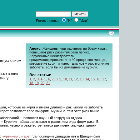
Режим поиска:
"И"
"Или"
Анонс:
Женщины, чьи партнеры по браку курят,
повышают риск развития рака легких.
Зарубежные исследователи
продемонстрировали, что 40 процентов женщин,
ым условием
которые не курят и имеют диагноз – рак, могли не
заболеть, если бы их домашние не курили.
лько велик
Все статьи:
зни у
1
,
2
,
3
,
4
,
5
,
6
,
7
,
8
,
9
,
10
,
11
,
12
,
13
,
14
,
15
,
16
,
17
,
18
,
19
,
20
,
21
н, которые не курят и имеют диагноз – рак, могли не заболеть
игарет позволяет себе выкурить мужчина, тем этот риск выше.
аболеваний, – поясняет научный сотрудник отдела
– Курение табака связывают с развитием ряда форм рака. В
лезы, немного реже встречаются рак почек, желудка, шейки
 с
курением сигарет
. За последние двадцать лет в Швеции был
ка легких среди женщин существенно выросла, а среди мужчин