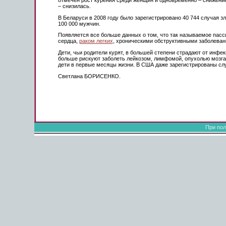
– снизилась.
В Беларуси в 2008 году было зарегистрировано 40 744 случая з
100 000 мужчин.
Появляется все больше данных о том, что так называемое пасси
сердца,
раком легких
, хроническими обструктивными заболеван
Дети, чьи родители курят, в большей степени страдают от инфе
больше рискуют заболеть лейкозом, лимфомой, опухолью мозга.
дети в первые месяцы жизни. В США даже зарегистрированы слу
Светлана БОРИСЕНКО.
При пол