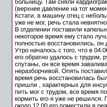
больницу
. Там сняли кардиогр
(верхнее
давление
на тот момен
Кстати, в машину отец с небол
уже не мог,
речь
стала невнятно
В отделении поставили
капельн
некоторое
время
ему стало луч
полностью восстановились, он 
Утро началось с того, что в 04.
его обратно удалось с трудом, 
спутаны, он все
время
завалива
неразборчивой. Опять постави
время
речь
восстановилась было
пришли
, характерных для
инсу
пить мог с трудом, все
время
по
кормить его я уже не решился.
около 12.00 его поместили в
ре