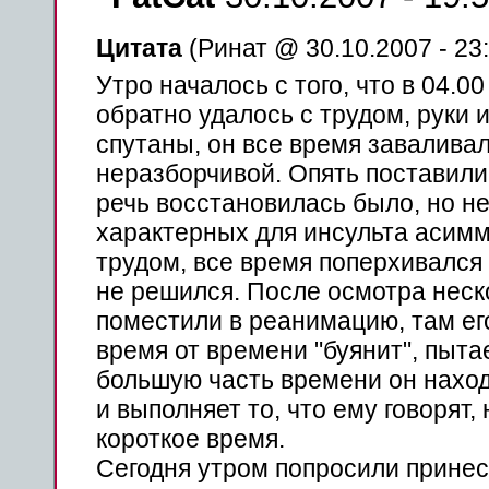
Цитата
(Ринат @ 30.10.2007 - 23:
Утро началось с того, что в 04.00
обратно удалось с трудом, руки 
спутаны, он все
время
заваливал
неразборчивой. Опять поставил
речь
восстановилась было, но не
характерных для
инсульта
асимме
трудом, все
время
поперхивался
не решился.
После
осмотра нес
поместили в
реанимацию
, там е
время
от времени "буянит",
пыта
большую
часть
времени он наход
и выполняет то, что ему говорят,
короткое
время
.
Сегодня
утром
попросили
принес