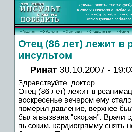
Главная
О болезни
О лечении
Специалистам
Форум
Отец (86 лет) лежит в
инсультом
Ринат
30.10.2007 - 19:0
Здравствуйте, доктор.
Отец (86 лет) лежит в
реанима
воскресенье вечером ему стало 
померил
давление
, верхнее бы
была вызвана "скорая". Врачи 
высоким, кардиограмму
снять
н