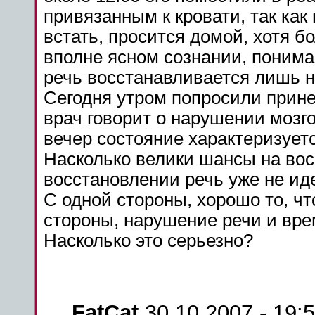
привязанным
к кровати, так как
встать
, просится домой, хотя
б
вполне ясном сознании, понимае
речь
восстанавливается
лишь
н
Сегодня
утром
попросили
прин
врач говорит о нарушении
мозг
вечер
состояние
характеризуетс
Насколько велики
шансы
на
вос
восстановлении
речь
уже не иде
С одной стороны,
хорошо
то, чт
стороны,
нарушение
речи
и вре
Насколько это серьезно?
FatCat
30.10.2007 - 19: