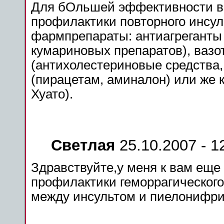
Для бОльшей эффективности в
профилактики
повторного
инсул
фармпрепараты: антиагреганты
кумариновых
препаратов
), ваз
(антихолестериновые
средства
(пирацетам, аминалон) или же
Хуато
).
Светлая
25.10.2007 - 1
Здравствуйте,у
меня
к вам еще
профилактики
геморрагического
между
инсультом
и пиелонифрит