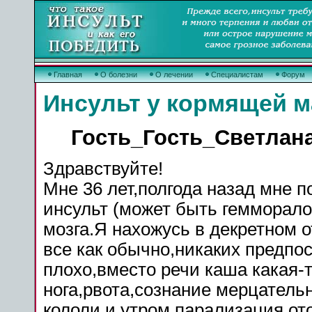
Главная
О болезни
О лечении
Специалистам
Форум
Инсульт у кормящей м
Гость_Гость_Светлан
Здравствуйте!
Мне 36 лет,полгода назад мне п
инсульт
(может быть
гемморало
мозга
.Я нахожусь в декретном о
все как обычно,никаких предпос
плохо,вместо
речи
каша какая-
нога
,рвота,сознание мерцатель
кололи и утром
парализация
от