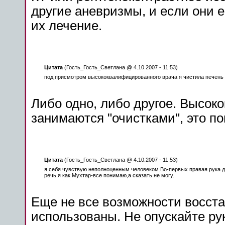
другие
аневризмы
, и если они
е
их
лечение
.
Цитата
(Гость_Гость_Светлана @ 4.10.2007 - 11:53)
под
присмотром
высококвалифицированного
врача
я чистила печень
Либо одно, либо другое. Высо
занимаются "очистками", это п
Цитата
(Гость_Гость_Светлана @ 4.10.2007 - 11:53)
я себя чувствую неполноценным человеком.Во-первых
правая
рука
д
речь,я как Мухтар-все понимаю,а сказать не могу.
Еще не все
возможности
восста
использованы. Не опускайте рук