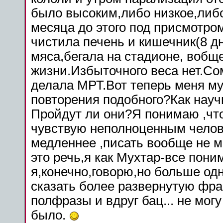
было высоким,либо низкое,либ
месяца
до этого под
присмотро
чистила печень и кишечник(8 д
мяса,бегала на стадионе, вобщ
жизни.Избыточного веса нет.Со
делала МРТ.Вот
теперь
меня
му
повторения подобного?Как науч
Пройдут ли они?Я понимаю ,что 
чувствую неполноценным чело
медленнее ,писать вообще не м
это речь,я как Мухтар-все пони
я,конечно,говорю,но
больше
одн
сказать более развернутую фра
полфразы и вдруг бац... не могу
было.