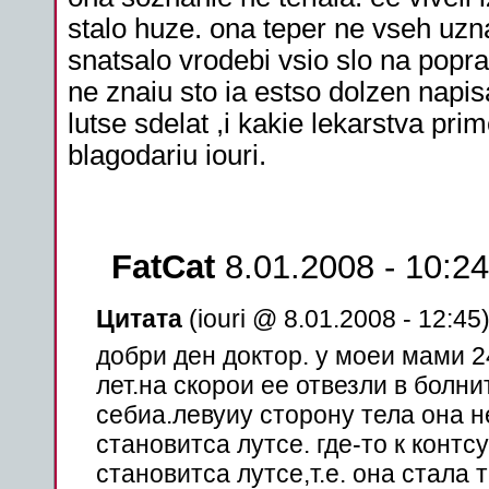
stalo huze. ona teper ne vseh uzn
snatsalo vrodebi vsio slo na popra
ne znaiu sto ia estso dolzen napis
lutse sdelat ,i kakie lekarstva pri
blagodariu iouri.
FatCat
8.01.2008 - 10:24
Цитата
(iouri @ 8.01.2008 - 12:45
добри ден доктор. у моеи мами 
лет.на скорои ее отвезли в болн
себиа.левуиу сторону
тела
она н
становитса лутсе. где-то к контс
становитса лутсе,т.е. она стала 