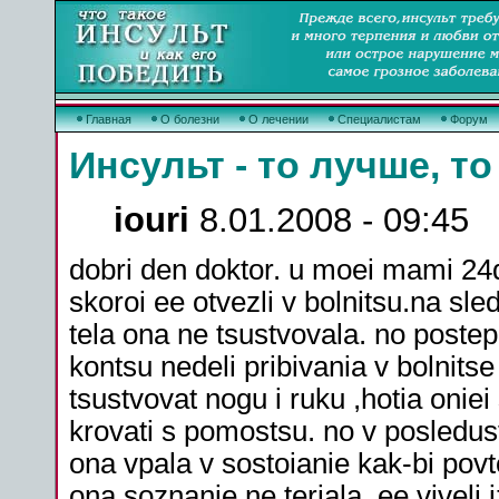
Главная
О болезни
О лечении
Специалистам
Форум
Инсульт - то лучше, то
iouri
8.01.2008 - 09:45
dobri den doktor. u moei mami 24de
skoroi ee otvezli v bolnitsu.na sle
tela ona ne tsustvovala. no postep
kontsu nedeli pribivania v bolnitse 
tsustvovat nogu i ruku ,hotia oniei 
krovati s pomostsu. no v posledusts
ona vpala v sostoianie kak-bi povto
ona soznanie ne teriala. ee viveli