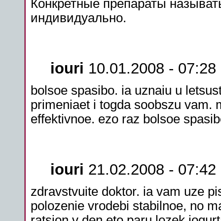
Конкретные
препараты
называть
индивидуально.
iouri
10.01.2008 - 07:28
bolsoe spasibo. ia uznaiu u letsus
primeniaet i togda soobszu vam.
effektivnoe. ezo raz bolsoe spasi
iouri
21.02.2008 - 07:42
zdravstvuite doktor. ia vam uze p
polozenie vrodebi stabilnoe, no m
ratsion v den eto paru lozek iogur