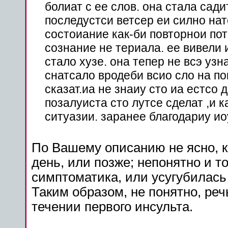
болиат с ее слов. она стала сади
последустси
ветсер еи силно нат
состоиание как-би
повторнои
по
сознание не териала. ее вивели 
стало хузе. она тепер не всэ узн
снатсало вродеби всио сло на
по
сказат.иа не знаиу сто иа естсо 
позалуиста
сто лутсе сделат ,и
к
ситуазии. заранее благодариу ио
По Вашему описанию не ясно, к
день, или
позже
; непонятно и т
симптоматика, или усугубилась
Таким образом, не
понятно
, ре
течении первого
инсульта
.