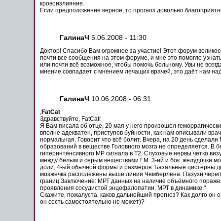
кровоизлияние.
Если предположение верное, то
прогноз
довольно благоприятны
ГалинаЧ
5.06.2008 - 11:30
Доктор! Спасибо Вам огромное за участие! Этот
форум
великое
почти
все сообщения на этом
форуме
, и мне это
помогло
узнат
или
почти
всё
возможное
, чтобы
помочь
больному
. Увы не всег
мнение совпадает с мнением лечащих врачей, это даёт нам на
ГалинаЧ
10.06.2008 - 06:31
,
FatCat
Здравствуйте, FatCat!
Я Вам писала об отце, 20 мая у него произошел
геморрагическ
вполне адекватен,
приступов
буйности, как нам описывали
врач
нормальная. Говорит что всё болит. Вчера, на 20 день сделали
образований в веществе Головного мозга не определяется. В 
гиперинтенсивного МР сигнала в Т2. Слуховые нервы четко ви
между белым и серым веществами ГМ. 3-ий и бок. желудочки м
доли, 4-ый обычной формы и размеров. Базальные цистерны 
мозжечка располежены выше линии Чемберлена. Пазухи черепа
границ.Заключение: МРТ данных на наличие объёмного
пораже
проявления сосудистой
энцефалопатии
. МРТ в динамике."
Скажите,
пожалуста
, каков дальнейший
прогноз
? Как долго он
он сесть самостоятельно не может)?