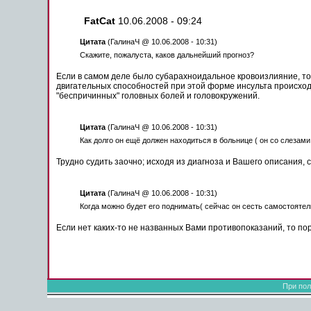
FatCat
10.06.2008 - 09:24
Цитата
(ГалинаЧ @ 10.06.2008 - 10:31)
Скажите,
пожалуста
, каков дальнейший
прогноз
?
Если в самом деле было субарахноидальное кровоизлияние, т
двигательных способностей
при
этой форме
инсульта
происход
"беспричинных" головных болей и головокружений.
Цитата
(ГалинаЧ @ 10.06.2008 - 10:31)
Как долго он ещё должен находиться в
больнице
( он со слезами
Трудно судить заочно; исходя из диагноза и Вашего описания, 
Цитата
(ГалинаЧ @ 10.06.2008 - 10:31)
Когда
можно
будет его
поднимать
( сейчас он сесть самостоятел
Если нет каких-то не названных Вами противопоказаний, то
по
При пол