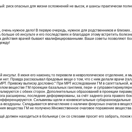
й: риск опасных для жизни осложнений не высок, и
шансы
практически
полн
, очень
нужное
дело! В первую очередь,
нужное
для родственников и близких..
ь
больше
об
инсульте
и его
последствиях
и благодаря этому встретить болезнь
да
действия
врачей бывают квалифицированными. Ваши советы
позволяют
бол
дежду!
ий
инсульт
. 8 июня его наконец то перевели в неврологическое отделение, и мы
и
нет. Правда рассказывал бредовые вещи о том, что с ним делали
врачи
(гал
 МРТ.
Привожу
выписку дословно:"
При
МРТ исследовании ГМ в сагиттальной, к
белом веществе ГМ проекции
базальных
ганглиев, пери- и суправентирикуляр
зуалируются с обеих сторон. Дополнительных образований в проекции пирами
озга расширены,
последние
деформированы, за счёт заднего рога правого бок
дифференцируются. Сильвиевы щели и конвекситальные субарахноидальные
-воздушны. Складывается впечатление о наличии фокусных очагов в вещест
ния
вещества ГМ не
получено
.Множественное очаговое
поражение
вещества 
 ещё должен находиться в
больнице
( он со слезами просит его забрать,
похож