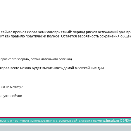
о сейчас
прогноз
более чем благоприятный:
период
рисков осложнений уже пр
ит как правило практически
полное
. Остается вероятность сохранения общем
 просит его забрать,
похож
маленького ребенка).
скорее всего
можно
будет выписывать домой в ближайшие дни.
ьно не может)?
ра
уже сейчас.
ном или частичном использовании материалов сайта ссылка на
www.insult.ru
ОБЯЗА