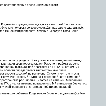
ого
восстановления
после
инсульта
высоки.
. В данной ситуации,
помощь
нужна и им тоже! Я прочитала
 близкого человека во всеоружии. Для нас важно сделать всё,
ее-менее контролировать
лечение
. И радует, когда Ваше
 смогли папу увидеть. Всех узнал, всё
помнит
, на мой взгляд
люцинации свои пересказывал). Руки,
ноги
работают, речь
оронарной и аксиальной плоскостях в Т1, Т2-Ви объёмных
ной области определяются множественные очаги
док визочных костей не выявлено. Снижена контрастность
. желудочка, который
подтянут
к ликворной кисте теменной
 пространства расширены. Гипофез не изменён. Миндалины
ве ГМ, с незначительно
повышенным
МР сигналом и без четких
ГМ (лейкоареоз) с откр. смешанной гидроцефалией-
маленького ребенка).
Когда
можно
будет его
поднимать
( сейчас