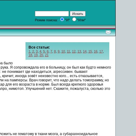
Режим поиска:
"И"
"Или"
Все статьи:
1
,
2
,
3
,
4
,
5
,
6
,
7
,
8
,
9
,
10
,
11
,
12
,
13
,
14
,
15
,
16
,
17
,
18
,
19
,
20
,
21
ра было
рука
. Я сопровождала его в
больницу
, он был как будто немного
: не
понимает
где находиться, агрессивен. бывают
ь
, кричит, иногда зовёт неизвестно кого...
есть
отказывается
,
шли на памперсы. Врач говорит, что надо делать томограмму, но
ар для его возраста в норме. Был всегда крепкого здоровья
апро, нимотоп. Улучшений нет. Скажите,
пожалуста
,
сколько
это
ожить не гематому в ткани
мозга
, а субарахноидальное