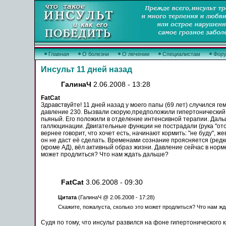
Главная
О болезни
О лечении
Специалистам
Фор
Инсульт 11 дней назад
ГалинаЧ
2.06.2008 - 13:28
FatCat
Здравствуйте! 11 дней назад у моего папы (69 лет) случился
ге
давление 230. Вызвали скорую,предположили
гипертонический
пьяный. Его
положили
в
отделение
интенсивной терапии. Даль
галлюцинации. Двигательные
функции
не
пострадали
(рука "от
вернее говорит, что хочет
есть
, начинают кормить: "не буду", ж
он не даст её сделать. Временами сознание проясняется (редк
(кроме АД), вёл активный образ жизни. Давление сейчас в норм
может продлиться? Что нам ждать дальше?
FatCat
3.06.2008 - 09:30
Цитата
(ГалинаЧ @ 2.06.2008 - 17:28)
Скажите,
пожалуста
,
сколько
это может продлиться? Что нам ж
Судя
по
тому, что
инсульт
развился на фоне
гипертонического
к