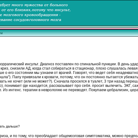
ум
моррагический
инсульт
. Диагноз
поставлен
по
спинальной пункции. В день уда
криз, снизили АД,
когда
стал собираться в стационар,
плохо
слушалась
левая
ше о его состоянии мы узнаем
от
врачей. Говорят, что ведет себя неадекватно
ошла"). Папу
привязали
к кровати,
потому
, что он
постоянно
пытается
убежат
евать не хочет (или не может?). Сначала просился в туалет, 3 три назад пере
о),
понимает
где находится, рассказывает про себя. просит вылечить. ЭКГ, сах
е. Из интенс. терапии в неврологию не переводят.
Покупаем
цебрализин
, цер
дать дальше?
риза
, и
по
тому, что преобладает общемозговая симптоматика,
можно
предпол