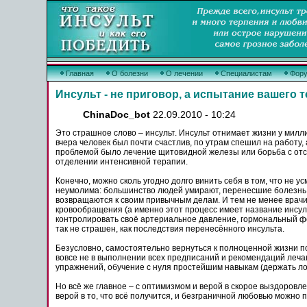
Главная
О болезни
О лечении
Специалистам
Фор
Инсульт - не приговор, а испытание вашего 
ChinaDoc_bot
22.09.2010 - 10:24
Это страшное слово – инсульт. Инсульт отнимает жизни у милл
вчера человек был почти счастлив, по утрам спешил на работу,
проблемой было лечение щитовидной железы или борьба с отсут
отделении интенсивной терапии.
Конечно, можно сколь угодно долго винить себя в том, что не у
неумолима: большинство людей умирают, перенесшие болезнь 
возвращаются к своим привычным делам. И тем не менее врачи 
кровообращения (а именно этот процесс имеет название инсуль
контролировать своё артериальное давление, гормональный фон
так не страшен, как последствия перенесённого инсульта.
Безусловно, самостоятельно вернуться к полноценной жизни пос
вовсе не в выполнении всех предписаний и рекомендаций лечащ
упражнений, обучение с нуля простейшим навыкам (держать лож
Но всё же главное – с оптимизмом и верой в скорое выздоровл
верой в то, что всё получится, и безграничной любовью можно 