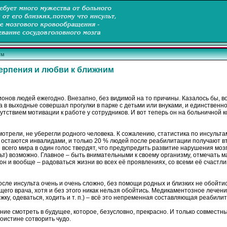
ум
терпения и любви к ближним
ионов людей ежегодно. Внезапно, без видимой на то причины. Казалось бы, во
 а в выходные совершал прогулки в парке с детьми или внуками, и единственно
ствием мотивации к работе у сотрудников. И вот теперь он на больничной ко
смотрели, не уберегли родного человека. К сожалению, статистика по инсульта
остаются инвалидами, и только 20 % людей после реабилитации получают в
всего мира в один голос твердят, что предупредить развитие нарушения моз
т) возможно. Главное – быть внимательными к своему организму, отмечать м
 и вообще – радоваться жизни во всех её проявлениях, со всеми её счастли
ле инсульта очень и очень сложно, без помощи родных и близких не обойтись
его врача, хотя и без этого никак нельзя обойтись. Медикаментозное лечен
ку, одеваться, ходить и т. п.) – всё это непременная составляющая реабили
ение смотреть в будущее, которое, безусловно, прекрасно. И только совмес
поистине сотворить чудо.