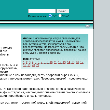
Режим поиска:
"И"
"Или"
Анонс:
Насколько серьёзную опасность для
человека представляет инсульт - наслышаны
все. А также о том, как бороться с его
последствиями. Но мало кто задумывается, что
т только
инсульт является своеобразной проверкой вашей
й его
силы духа и любви к ближним.
йке, в
Все статьи:
1
,
2
,
3
,
4
,
5
,
6
,
7
,
8
,
9
,
10
,
11
,
12
,
13
,
14
,
15
,
16
,
17
,
м печальна и
18
,
19
,
20
,
21
торую жизнь,
гового
алейшие в нём неполадки, вести здоровый образ жизни,
выми и не очень моментами. Поверьте, никакой тиреотоксикоз
. И, как это ни парадоксально, главная задача заключается
ие, физиотерапия, массаж, выполнение специального комплекса
тации перенёсшего инсульт человека.
тными усилиями, постоянной моральной поддержкой, искренней