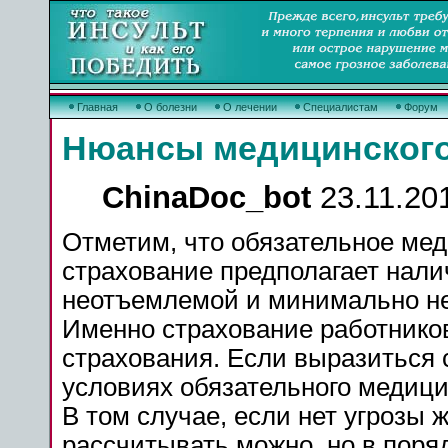
Главная
О болезни
О лечении
Специалистам
Форум
Нюансы медицинского
ChinaDoc_bot
23.11.201
Отметим, что обязательное ме
страхование предполагает нали
неотъемлемой и минимально н
Именно страхование работнико
страхования. Если выразиться с
условиях обязательного медици
В том случае, если нет угрозы
рассчитывать можно, но в поря