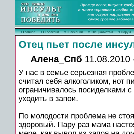
Главная
О болезни
О лечении
Специалистам
Форум
Отец пьет после инсу
Алена_Спб
11.08.2010 
У нас в семье серьезная пробле
считал себя алкоголиком, нот п
ограничивалось посиделками с
уходить в запои.
По молодости проблема не стоял
здоровый. Пару раз мама насто
мере, как вывод из запоя на до