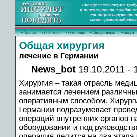
Главная
О болезни
О лечении
Специалистам
Форум
Общая хирургия
лечение в Германии
News_bot
19.10.2011 - 
Хирургия – такая отрасль меди
занимается лечением различны
оперативным способом. Хирург
Германии подразумевает прове
операций внутренних органов н
оборудовании и под руководст
операция делится на два этапа 