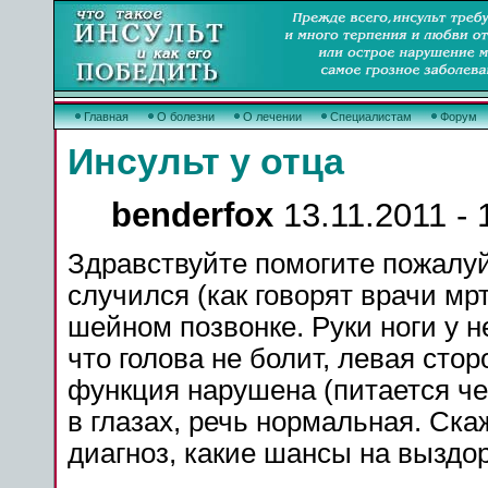
Главная
О болезни
О лечении
Специалистам
Форум
Инсульт у отца
benderfox
13.11.2011 - 
Здравствуйте помогите пожалуй
случился (как говорят врачи мрт
шейном позвонке. Руки ноги у н
что голова не болит, левая сто
функция нарушена (питается чер
в
глазах
, речь нормальная. Ска
диагноз, какие шансы на выздо