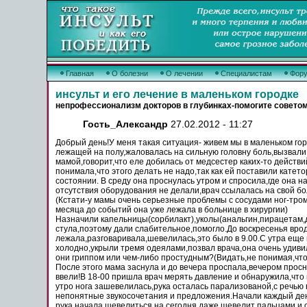
Главная
О болезни
О лечении
Специалистам
Фор
инсульт и его лечение в маленьком городке
непрофессионализм докторов в глубинках-помогите советом
Гость_Александр
27.02.2012 - 11:27
Добрый день!У меня такая ситуация- живем мы в маленьком
го
лежащей на
полу,жаловалась
на сильную головну
боль
,вызвали
мамой,говорит,что еле добилась от медсестер каких-то действ
понимала,что этого
делать
не надо,так как ей поставили катето
состоянии. В среду она проснулась утром и спросила,где она н
отсутствия оборудования не делали,врач ссылалась на свой б
(Кстати-у
мамы
очень серьезные проблемы с сосудами ног-тро
месяца до событий она уже
лежала
в
больнице
в хирургии)
Назначили
капельницы
(сорбилакт),уколы(анальгин,пирацетам,
стула,поэтому дали слабительное,помогло.До воскресенья врод
лежала
,разговаривала,шевелилась,это
было
в 9.00.С утра еще
холодно
,укрыли тремя одеялами,позвал врача,она очень удиви
они гриппом или чем-либо простудным?(Видать,не понимая,чт
После этого мама заснула и до вечера проспала,вечером просн
ввели!В 18-00 пришла врач мерять давление и обнаружила,что 
утро нога зашевелилась,рука осталась парализованой,с речью
непонятные звукосочетания и предложения.Начали каждый де
рука начала шевелиться,на сегодня даже шевелит пальцами и 