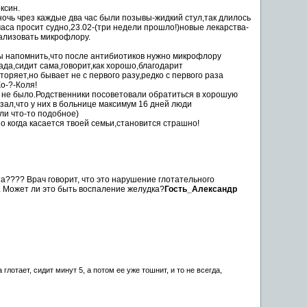
ксин.
очь чрез каждые два час были позывы-жидкий стул,так длилось
 часа просит судно,23.02-(три недели прошло!)новые лекарства-
ализовать микрофлору.
бы напомнить,что
после
антибиотиков нужно микрофлору
ада,сидит сама,говорит,как хорошо,благодарит
торяет,но бывает не с первого разу,редко с первого раза
о-?-Коля!
а не
было
.Родственники посоветовали обратиться в хорошую
зал,что у них в
больнице
максимум 16 дней люди
ли что-то
подобное
)
но когда касается твоей семьи,становится страшно!
???? Врач говорит, что это нарушение глотательного
.
Может
ли это быть воспаление желудка?
Гость_Александр
 глотает, сидит минут 5, а потом ее уже
тошнит
, и то не
всегда
,