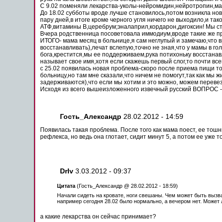
С 9.02 поменяли лекарства-уколы-нейромидин,нейротропин,ма
До 18.02 субботы вроде лучше становилось,потом возникла нов
пару дней,в итоге кроме черного угля ничего не выходило,и так
АТФ,витамины В,церебрум;эналаприл,кордарон,дигоксин! Мы с
Вчера родственница посоветовала иммодиум,вроде такие же п
ИТОГО- мама месяц в
больнице
,я сам неглупый и замечаю,что
восстанавливать),лечат вслепую,точно не зная,что у
мамы
в го
бога,крестится,мы ее поддерживаем,рука потихоньку восстана
называет свое имя,хотя если скажешь первый слог,то почти
все
с 25.02 появилась новая проблема-скоро
после
приема пищи
т
больницу
,но там мне сказали,что ничем не помогут,так как мы ж
задерживаются),что если мы хотим и это можно, можем переве
Исходя из всего вышеизложенного извечный русский ВОПРОС -
Гость_Александр
28.02.2012 - 14:59
Появилась такая проблема.
После
того как мама поест, ее
тошн
рефлекса, но
ведь
она глотает, сидит минут 5, а потом ее уже
т
DrIv
3.03.2012 - 09:37
Цитата
(Гость_Александр @ 28.02.2012 - 18:59)
Начали сидеть на кровате, ноги свешаны. Чем
может
быть вызва
например сегодня 28.02
было
нормально, а вечером нет.
Может
а
какие
лекарства он сейчас принимает?