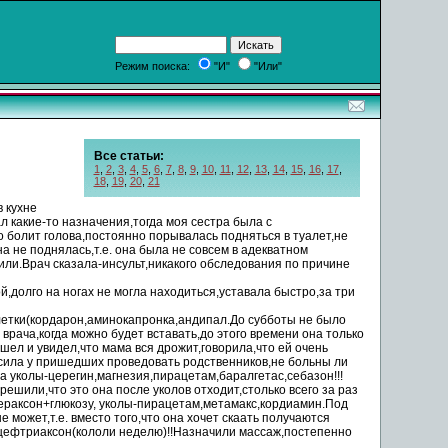
Режим поиска:
"И"
"Или"
Все статьи:
1
,
2
,
3
,
4
,
5
,
6
,
7
,
8
,
9
,
10
,
11
,
12
,
13
,
14
,
15
,
16
,
17
,
18
,
19
,
20
,
21
в кухне
ал
какие
-то назначения,тогда моя сестра была с
о болит голова,постоянно порывалась подняться в туалет,не
а не поднялась,т.е. она была не совсем в адекватном
или.Врач сказала-инсульт,никакого обследования по причине
й,долго на ногах не могла находиться,уставала быстро,за три
блетки(кордарон,аминокапронка,андипал.До субботы не
было
рача,когда можно будет вставать,до этого времени она только
ошел и увидел,что мама вся дрожит,говорила,что ей очень
росила у пришедших проведовать родственников,не
больны
ли
ла
уколы
-церегин,магнезия,пирацетам,баралгетас,себазон!!!
 решили,что это она
после
уколов отходит,столько всего за раз
ераксон+глюкозу,
уколы
-пирацетам,метамакс,кордиамин.Под
не
может
,т.е. вместо того,что она хочет скаать получаются
 цефтриаксон(кололи неделю)!!Назначили массаж,постепенно