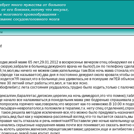
ум
!
родке
,моей маме 65 лет,29.01.2012 в воскресенье вечером отец обнаружил ее 
 скорую,забрали в
больницу
,дежурного врача не
было
(!),он по телефону сдел
ий,те,мол,мы ничего не можем сами,капельницы там.Всю ночь мама стонала,чт
р(вроде так называется),два дня я постоянно дежурил около кровати,чтобы он
аходится?Я сказал,что в
больнице
,она удивилась,не в психушке ли?Ей объясн
олее 30 летний
опыт
работы,что,мол, и так все ясно.
мбофлебит,с лета состояния ухудшалось,трудно
было
ходить,только с палочко
дексалгин,баралгетас,дигоксин,церегин,на ночь-димедрол,это что помню),та
е начало все налаживаться,в понедельник мама уже бодренько спрашивала у в
 попросила горячего чаю,говорила,что морозит как-то немножко.В 10.00 я под
лась(врач-невропатолог,а положили в терапию,т.к. нету спец отделения),сп
о такое,решила методом исключения-все,что можно
было
придумать-назначи
улась,вид был как у наркомана-рассеяный взгляд,что-то пытается
сказать
,мы
правая часть отказала и речь невнятная!!!Поставили уже ночью капельницу-ц
 начались серьезные нарушения-мама почти все
понимает
,но
сказать
внятно
нь
колоть
церегин
,магнезия,пирацетам,метамакс,цераксон,еще и антибиотик
с помощью левой руки крутит дулю)