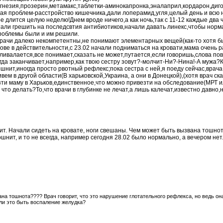
гнезия,прозерин,метамакс,таблетки-аминокапронка,эналаприл,кордарон,диго
ая проблем-расстройство кишечника,дали лоперамид,угля,целый день и всю н
ое длится целую неделю!Днем вроде ничего,а как ночь,так с 11-12 каждые два
тали грешить на
последсвтия
антибиотиков,начали давать линекс,чтобы норм
роблемы были и им решили.
 врачи далеко некомпетентны,не понимают элементарных вещей(как-то хотя 
лове в действительности,с 23.02 начали подниматься на кровати,мама очень р
вливалается,все
понимает
,сказать не
может
,путается,если говоришь,слова пов
гда
заканчивает,например,как твою сестру зовут?-молчит-Ни?-Нина!-А мужа?К
ошнит
,иногда просто рвотный рефлекс;пока сестра с ней,я поеду сейчас,врач
ивем в другой области(В харьковской,Украина, а они в Донецкой),(хотя врач ска
зти маму в Харьков,единственное,что можно привезти на обследование(МРТ и
 что
делать
?То,что врачи в глубинке не лечат,а лишь калечат,известно давно,
ит
. Начали сидеть на кровате, ноги свешаны. Чем
может
быть вызвана тошнота
ошнит
, и то не
всегда
, например сегодня 28.02
было
нормально, а вечером нет
на тошнота???? Врач говорит, что это нарушение глотательного рефлекса, но
ведь
она
ли это быть воспаление желудка?