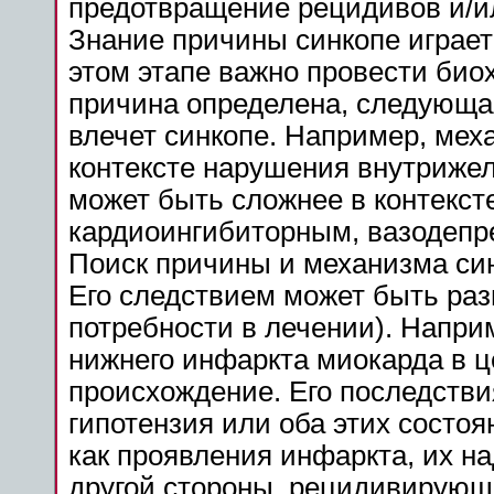
предотвращение рецидивов и/и
Знание причины синкопе играет
этом этапе важно провести био
причина определена, следующая
влечет синкопе. Например, мех
контексте нарушения внутрижел
может быть сложнее в контекст
кардиоингибиторным, вазодеп
Поиск причины и механизма си
Его следствием может быть раз
потребности в лечении). Напри
нижнего инфаркта миокарда в 
происхождение. Его последстви
гипотензия или оба этих состо
как проявления инфаркта, их на
другой стороны, рецидивирующ