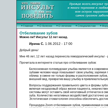
Главная
О болезни
О лечении
Специалистам
Фор
Отбеливание зубов
Можно ли? Инсульт 12 лет назад.
Ирина С.
1.06.2012 - 17:00
Добрый день!
Мне 46 лет, 12 лет назад перенесла геморрагический инсульт -
Прочитала в интернете статью про отбеливание зубов:
Белоснежная голливудская улыбка является в современн
зубами человек чаще показывает свою улыбку, заряжая
облика: в смене не только формы и расположения зубов,
внешний вид, превратив вашу улыбку в привлекательную
Вопросы поддержания правильного цвета и формы зубов 
включая нездоровый образ жизни пациента, некачествен
системы могут оставить свой негативный отпечаток в см
зуба. Количество негативных воздействий достаточно ш
Эстетическая стоматология способна обеспечить дости
Процедура Zoom отбеливания зубов, применяемая в сов