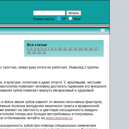
Режим поиска:
"И"
"Или"
Все статьи:
1
,
2
,
3
,
4
,
5
,
6
,
7
,
8
,
9
,
10
,
11
,
12
,
13
,
14
,
15
,
16
,
17
,
18
,
19
,
20
,
21
 тростью, левая рука почти не работает. Инвалид 2 группы.
 в культуре, политике и даже спорте. С красивыми, чистыми
матологии помогают человеку достигать гармонию его внешнего
ливания зубов помогает вернуть им красивый и здоровый
 блеск эмали зубов зависят от многих негативных факторов,
темные болезни желудочно-кишечного тракта и кровеносной
акже влияют на светлость и цветовую насыщенность каждого
матологии теперь все больше востребованы и популярны.
ро отбеливание читайте на
www.cleanzub.ru
.
 насыщенность зубов при помощи специальных химических