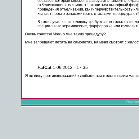
составов, которые способны разрушить пигменты, окраш
отбеливающего геля может находиться аморфный фосфат
проведения отбеливания, как гиперчувствительность ил
хватает просто ознакомиться с отзывами, процедура от
В том случае, если человеку требуется не только выпол
специальные керамические, фарфоровые или композит
Очень хочется! Можно мне такую процедуру?
Мне запрещают летать на самолетах, на меня смотрят с жалост
FatCat
1.06.2012 - 17:35
Я не вижу противопоказаний к любым стоматологическим мани
При пол