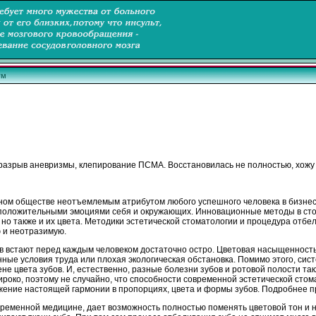
ум
 разрыв аневризмы, клепирование ПСМА. Восстановилась не полностью, хожу с
ом обществе неотъемлемым атрибутом любого успешного человека в бизнесе,
 положительными эмоциями себя и окружающих. Инновационные методы в сто
 но также и их цвета. Методики эстетической стоматологии и процедура отбе
 и неотразимую.
встают перед каждым человеком достаточно остро. Цветовая насыщенность и
ные условия труда или плохая экологическая обстановка. Помимо этого, сис
ене цвета зубов. И, естественно, разные болезни зубов и ротовой полости т
ироко, поэтому не случайно, что способности современной эстетической сто
жение настоящей гармонии в пропорциях, цвета и формы зубов. Подробнее п
ременной медицине, дает возможность полностью поменять цветовой тон и