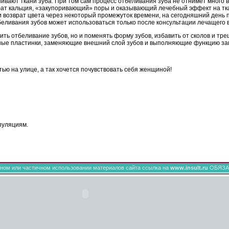
ивают ткани зуба. При том сам процесс отбеливания зуба не отнимет много 
 кальция, «закупоривающий» поры и оказывающий лечебный эффект на ткани
и возврат цвета через некоторый промежуток времени, на сегодняшний день п
беливания зубов может использоваться только после консультации лечащего 
нить отбеливание зубов, но и поменять форму зубов, избавить от сколов и т
ные пластинки, заменяющие внешний слой зубов и выполняющие функцию за
ью на улице, а так хочется почувствовать себя женщиной!
пуляциям.
ном или частичном использовании материалов сайта ссылка на
www.insult.ru
ОБЯЗА