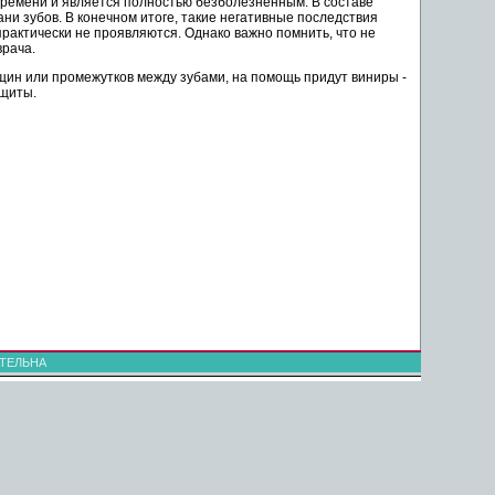
времени и является полностью безболезненным. В составе
 зубов. В конечном итоге, такие негативные последствия
рактически не проявляются. Однако важно помнить, что не
врача.
рещин или промежутков между зубами, на помощь придут виниры -
щиты.
ТЕЛЬНА