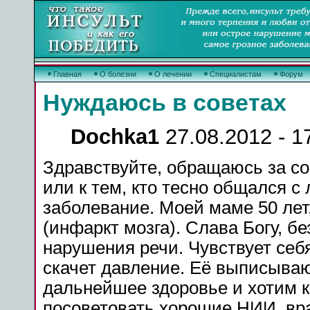
Главная
О болезни
О лечении
Специалистам
Форум
Нуждаюсь в советах
Dochka1
27.08.2012 - 1
Здравствуйте, обращаюсь за со
или к тем, кто тесно общался 
заболевание. Моей маме 50 лет
(инфаркт мозга). Слава Богу, б
нарушения речи. Чувствует себя
скачет давление. Её выписываю
дальнейшее здоровье и хотим к
посоветовать хорошие НИИ, вра