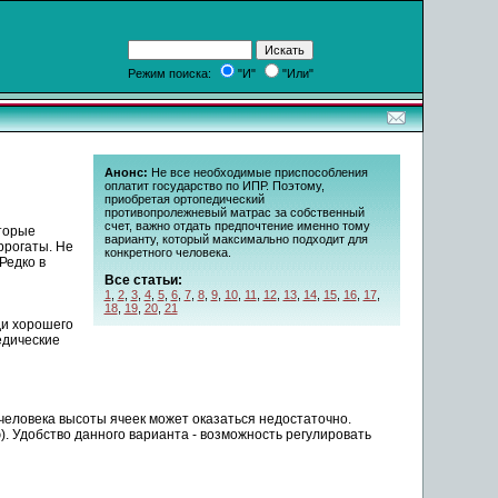
Режим поиска:
"И"
"Или"
Анонс:
Не все необходимые приспособления
оплатит государство по ИПР. Поэтому,
приобретая ортопедический
противопролежневый матрас за собственный
счет, важно отдать предпочтение именно тому
торые
варианту, который максимально подходит для
ррогаты. Не
конкретного человека.
Редко в
Все статьи:
1
,
2
,
3
,
4
,
5
,
6
,
7
,
8
,
9
,
10
,
11
,
12
,
13
,
14
,
15
,
16
,
17
,
18
,
19
,
20
,
21
ди хорошего
едические
человека высоты ячеек может оказаться недостаточно.
 Удобство данного варианта - возможность регулировать