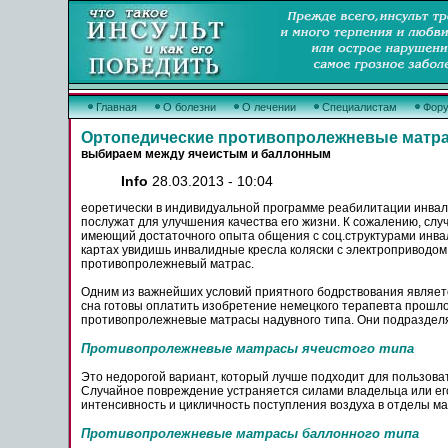
Главная
О болезни
О лечении
Специалистам
Фор
Ортопедические противопролежневые матр
выбираем между ячеистым и баллонным
Info
28.03.2013 - 10:04
еоретически в индивидуальной программе реабилитации инвал
послужат для улучшения качества его жизни. К сожалению, слу
имеющий достаточного опыта общения с соц.структурами инва
картах увидишь инвалидные кресла коляски с электроприводом
противопролежневый матрас.
Одним из важнейших условий приятного бодрствования являет
сна готовы оплатить изобретение немецкого терапевта прошл
противопролежневые матрасы надувного типа. Они подраздел
Противопролежневые матрасы ячеистого типа
Это недорогой вариант, который лучше подходит для пользова
Случайное повреждение устраняется силами владельца или его
интенсивность и цикличность поступления воздуха в отделы ма
Противопролежневые матрасы баллонного типа