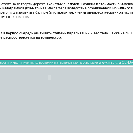
а стоят на четверть дороже ячеистых аналогов. Разница в стоимости объясн
и килограммов (избыточная масса тела вследствие ограниченной мобильности 
всего лишь заменить баллон (в то время как ячейки являются несменной часть
докупать отдельно.
 в первую очередь учитывать степень парализации и вес тела. Также не лишн
ев распространяется на компрессор.
ном или частичном использовании материалов сайта ссылка на
www.insult.ru
ОБЯЗА