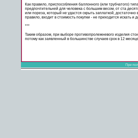
Как правило, приспособления баллонного (или трубчатого) тип
предпочтительней для человека с большим весом, от ста десят
или пореза, который не удастся скрыть заплаткой, достаточно 
правило, входит в стоимость покупки - не приходится искать и 
***
Таким образом, при выборе противопролежневого изделия стоит
потому как заявленный в большинстве случаев срок в 12 месяц
При пол