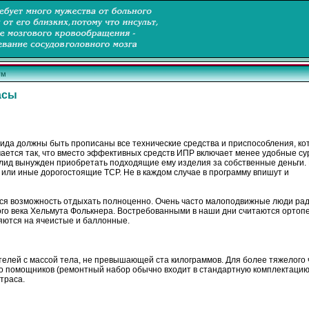
ум
асы
ида должны быть прописаны все технические средства и приспособления, ко
чается так, что вместо эффективных средств ИПР включает менее удобные су
лид вынужден приобретать подходящие ему изделия за собственные деньги. 
 или иные дорогостоящие ТСР. Не в каждом случае в программу впишут и
ся возможность отдыхать полноценно. Очень часто малоподвижные люди ра
ого века Хельмута Фолькнера. Востребованными в наши дни считаются ортоп
яются на ячеистые и баллонные.
телей с массой тела, не превышающей ста килограммов. Для более тяжелого 
 помощников (ремонтный набор обычно входит в стандартную комплектацию).
траса.