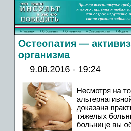
Главная
О болезни
О лечении
Специалистам
Форум
Остеопатия — активиз
организма
9.08.2016 - 19:24
Несмотря на то
альтернативно
доказана прак
тяжелых больн
больнице вы об