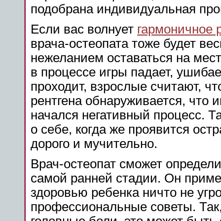
подобрана индивидуальная про
Если вас волнует
гармоничное 
врача-остеопата тоже будет ве
нежеланием оставаться на мест
в процессе игры падает, ушибае
проходит, взрослые считают, чт
рентгена обнаруживается, что 
начался негативный процесс. Т
о себе, когда же проявится ост
дорого и мучительно.
Врач-остеопат сможет определи
самой ранней стадии. Он прим
здоровью ребенка ничто не угр
профессиональные советы. Так,